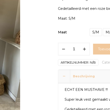
Gedetailleerd met een roze bie
Maat: S/M
Maat
S/M
M
Vest
Toevoe
wit/roze
aantal
Cate
ARTIKELNUMMER:
N/B
Beschrijving
ECHT EEN MUSTHAVE !!!
Super leuk vest gemaakt v
Gedetailleerd met een roze