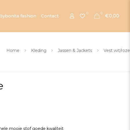
0
0
Bybonita fashion
Contact
€0,00
Home
Kleding
Jassen & Jackets
Vest wit/roze
e
ele mooie stof goede kwaliteit