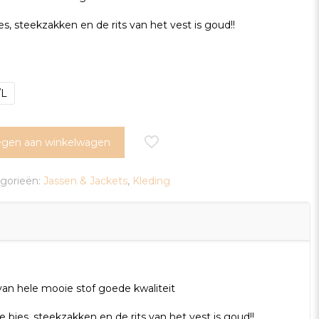
s, steekzakken en de rits van het vest is goud!!
/L
gen aan winkelwagen
gorieën:
Jassen & Jackets
,
Kleding
an hele mooie stof goede kwaliteit
 bies, steekzakken en de rits van het vest is goud!!