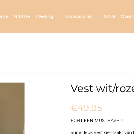
ome
NIEUW
Kleding
Accessoires
SALE
Over 
Vest wit/roz
€
49,95
ECHT EEN MUSTHAVE !!!
Super leuk vest gemaakt van h