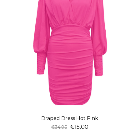
Draped Dress Hot Pink
€
15,00
€
34,95