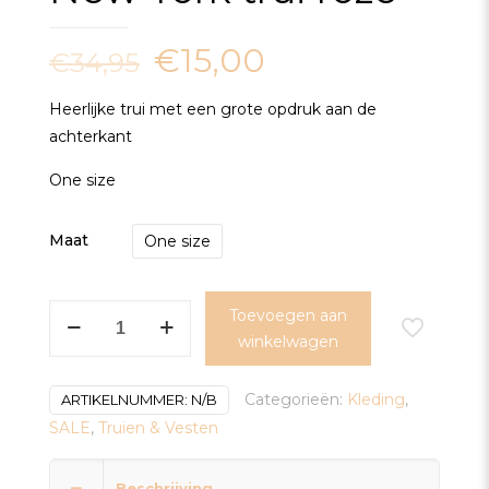
€
15,00
€
34,95
Heerlijke trui met een grote opdruk aan de
achterkant
One size
Maat
One size
New
Toevoegen aan
York
winkelwagen
trui
roze
Categorieën:
Kleding
,
ARTIKELNUMMER:
N/B
aantal
SALE
,
Truien & Vesten
Beschrijving