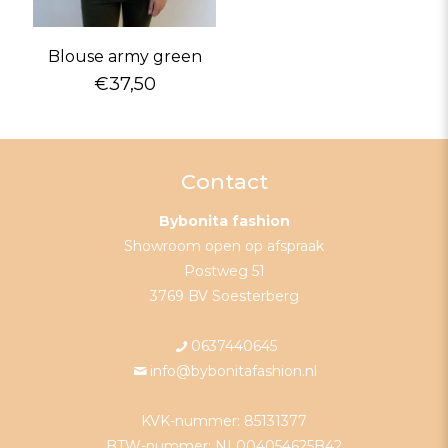
Blouse army green
€
37,50
Contact
Bybonita fashion
Showroom open op afspraak
Postweg 51
3769 BV Soesterberg
0637440645
info@bybonitafashion.nl
KVK-nummer: 85131377
BTW-nummer: NL004054625B42