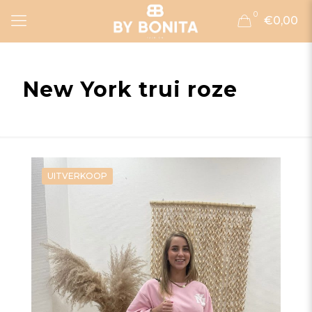
0
€0,00
New York trui roze
UITVERKOOP