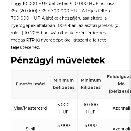
hogy 10 000 HUF befizetés + 10 000 HUF bónusz,
35x: (20 000) × 35 = 700 000 HUF. A teljes feltétel
700 000 HUF. A játékok hozzájárulása eltérő: a
nyerőgépek általában 100%-ban, az asztali játékok (pl.
rulett) 10-20%-ban számítanak. Ezért érdemes
magas RTP-jű nyerőgépekkel játszani a feltétel
teljesítéséhez.
Pénzügyi műveletek
Feldolgozá
Minimum
Minimum
Fizetési mód
idő
befizetés
kifizetés
(befizeté
5 000
10 000
Visa/Mastercard
Azonnali
HUF
HUF
3 000
5 000
Skrill
Azonnali