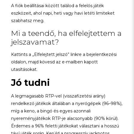
A fiók beállításai között találod a felelős játék
eszközeit, ahol napi, heti vagy havi letéti limiteket
szabhatsz meg.
Mi a teendő, ha elfelejtettem a
jelszavamat?
Kattints a „Elfelejtett jelszó” linkre a bejelentkezési
oldalon, majd kövesd az e-mailben kapott
utasításokat.
Jó tudni
A legmagasabb RTP-vel (visszafizetési arány)
rendelkező játékok általában a nyerőgépek (96–98%),
míg a keno, a bingó és egyes azonnali
nyereményjátékok RTP-je alacsonyabb (90% körül).
Érdemes a 96% feletti játékokat választani a hosszú
távú játék során. Kerüld a progresszív jackpotos