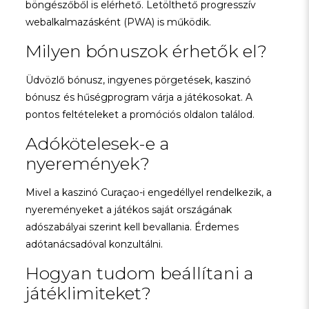
böngészőből is elérhető. Letölthető progresszív
webalkalmazásként (PWA) is működik.
Milyen bónuszok érhetők el?
Üdvözlő bónusz, ingyenes pörgetések, kaszinó
bónusz és hűségprogram várja a játékosokat. A
pontos feltételeket a promóciós oldalon találod.
Adókötelesek-e a
nyeremények?
Mivel a kaszinó Curaçao-i engedéllyel rendelkezik, a
nyereményeket a játékos saját országának
adószabályai szerint kell bevallania. Érdemes
adótanácsadóval konzultálni.
Hogyan tudom beállítani a
játéklimiteket?