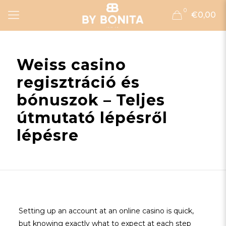
0
€0,00
Weiss casino
regisztráció és
bónuszok – Teljes
útmutató lépésről
lépésre
Setting up an account at an online casino is quick,
but knowing exactly what to expect at each step