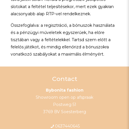
slotokat a feltétel teljesítésekor, mert ezek gyakran
alacsonyabb alap RTP-vel rendelkeznek.
Összefoglalva: a regisztráció, a bónuszok használata
és a pénzügyi műveletek egyszerűek, ha előre
tisztában vagy a feltételekkel. Tartsd szem előtt a
felelős játékot, és mindig ellenőrizd a bónuszokra
vonatkozó szabályokat a maximális élményért.
Contact
Bybonita fashion
Showroom open op afspraak
Postweg 51
3769 BV Soesterberg
0637440645