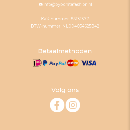
info@bybonitafashion.nl
KVK-nummer: 85131377
BTW-nummer: NL004054625B42
Betaalmethoden
Volg ons