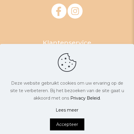
Klantenservice
Algemene Voorwaarden
Retourneren
Levertijd & Verzendkosten
Garantie & Klachten
Deze website gebruikt cookies om uw ervaring op de
Privacyverklaring
site te verbeteren. Bij het bezoeken van de site gaat u
akkoord met ons
Privacy Beleid
.
© ByBonita Fashion. Alle rechten voorbehouden. |
Lees meer
0
Website laten maken
door Chuck's
Accepteer
Hoe kan ik je helpen?