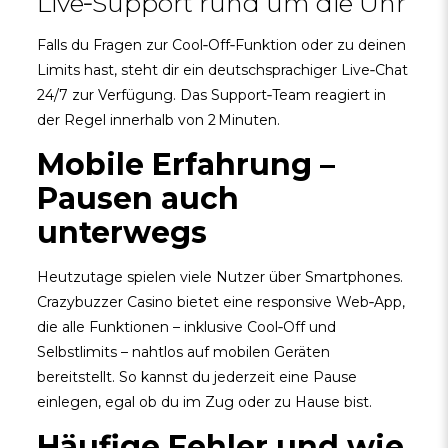
Live‑Support rund um die Uhr
Falls du Fragen zur Cool‑Off‑Funktion oder zu deinen
Limits hast, steht dir ein deutschsprachiger Live‑Chat
24/7 zur Verfügung. Das Support‑Team reagiert in
der Regel innerhalb von 2 Minuten.
Mobile Erfahrung –
Pausen auch
unterwegs
Heutzutage spielen viele Nutzer über Smartphones.
Crazybuzzer Casino bietet eine responsive Web‑App,
die alle Funktionen – inklusive Cool‑Off und
Selbstlimits – nahtlos auf mobilen Geräten
bereitstellt. So kannst du jederzeit eine Pause
einlegen, egal ob du im Zug oder zu Hause bist.
Häufige Fehler und wie