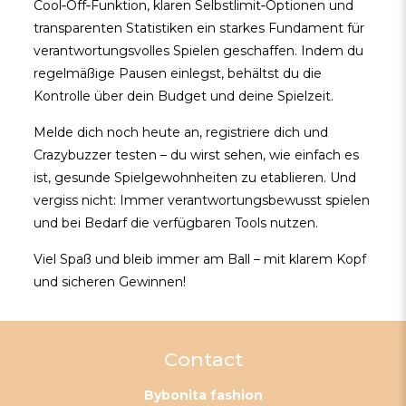
Cool‑Off‑Funktion, klaren Selbstlimit‑Optionen und
transparenten Statistiken ein starkes Fundament für
verantwortungsvolles Spielen geschaffen. Indem du
regelmäßige Pausen einlegst, behältst du die
Kontrolle über dein Budget und deine Spielzeit.
Melde dich noch heute an, registriere dich und
Crazybuzzer testen – du wirst sehen, wie einfach es
ist, gesunde Spielgewohnheiten zu etablieren. Und
vergiss nicht: Immer verantwortungsbewusst spielen
und bei Bedarf die verfügbaren Tools nutzen.
Viel Spaß und bleib immer am Ball – mit klarem Kopf
und sicheren Gewinnen!
Contact
Bybonita fashion