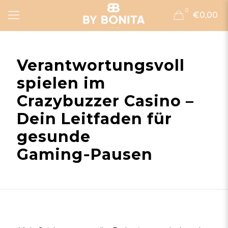
0
€0,00
Verantwortungsvoll
spielen im
Crazybuzzer Casino –
Dein Leitfaden für
gesunde
Gaming‑Pausen