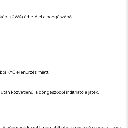
ként (PWA) érhető el a böngészőből.
bbi KYC ellenőrzés miatt.
után közvetlenül a böngészőből indítható a játék.
arat. A bónuszok között megtalálható az üdvözlő csomag, amely