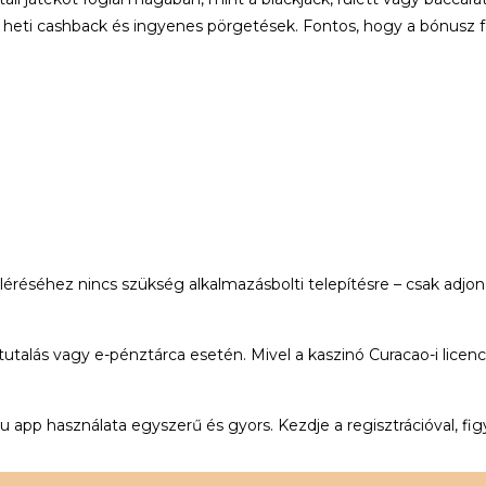
t heti cashback és ingyenes pörgetések. Fontos, hogy a bónusz fe
éréséhez nincs szükség alkalmazásbolti telepítésre – csak ad
tutalás vagy e-pénztárca esetén. Mivel a kaszinó Curacao-i licen
.
app használata egyszerű és gyors. Kezdje a regisztrációval, figye