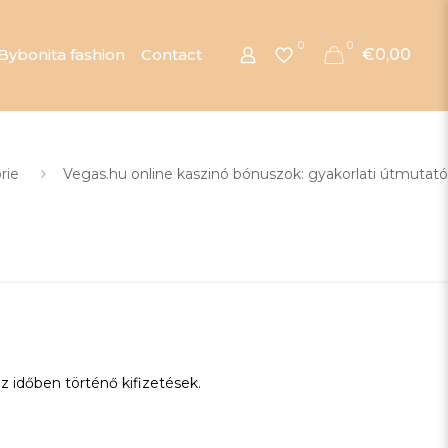
0
0
Bybonita fashion
Contact
€0,00
rie
Vegas.hu online kaszinó bónuszok: gyakorlati útmutató
z időben történő kifizetések.