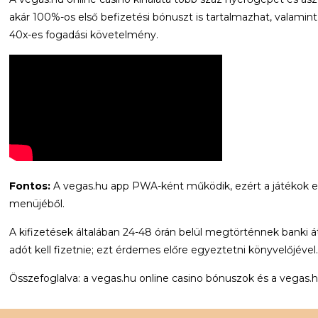
akár 100%-os első befizetési bónuszt is tartalmazhat, valamin
40x-es fogadási követelmény.
Fontos:
A vegas.hu app PWA-ként működik, ezért a játékok el
menüjéből.
A kifizetések általában 24-48 órán belül megtörténnek banki á
adót kell fizetnie; ezt érdemes előre egyeztetni könyvelőjével
Összefoglalva: a vegas.hu online casino bónuszok és a vegas.hu 