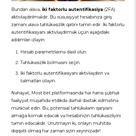
Bundan əlavə,
iki faktorlu autentifikasiya
(2FA)
aktivləşdirilməlidir. Bu xüsusiyyət hesabınıza giriş
zamanı əlavə təhlükəsizlik qatını təmin edir. İki faktorlu
autentifikasiyanı aktivləşdirmək üçün aşağıdakı
addımları izləyin:
Hesab parametrlərinə daxil olun.
Təhlükəsizlik bölməsini seçin.
İki faktorlu autentifikasiyanı aktivləşdirin və
təlimatları izləyin.
Nəhayət, Most bet platformasında hər hansı şübhəli
fəaliyyət müşahidə etdikdə dərhal dəstək xidmətinə
müraciət edin. Bu, potensial təhlükələrin qarşısını
almağa kömək edəcək və hesabınızın təhlükəsizliyini
təmin edəcəkdir. Unutmayın ki, onlayn mühitdə
diqqətli olmaq hər zaman sizin xeyrinizədir!