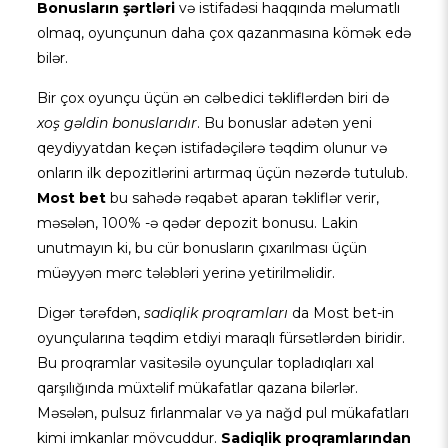
Bonusların şərtləri
və istifadəsi haqqında məlumatlı
olmaq, oyunçunun daha çox qazanmasına kömək edə
bilər.
Bir çox oyunçu üçün ən cəlbedici təkliflərdən biri də
xoş gəldin bonuslarıdır
. Bu bonuslar adətən yeni
qeydiyyatdan keçən istifadəçilərə təqdim olunur və
onların ilk depozitlərini artırmaq üçün nəzərdə tutulub.
Most bet
bu sahədə rəqabət aparan təkliflər verir,
məsələn, 100% -ə qədər depozit bonusu. Lakin
unutmayın ki, bu cür bonusların çıxarılması üçün
müəyyən mərc tələbləri yerinə yetirilməlidir.
Digər tərəfdən,
sadiqlik proqramları
da Most bet-in
oyunçularına təqdim etdiyi maraqlı fürsətlərdən biridir.
Bu proqramlar vasitəsilə oyunçular topladıqları xal
qarşılığında müxtəlif mükafatlar qazana bilərlər.
Məsələn, pulsuz fırlanmalar və ya nağd pul mükafatları
kimi imkanlar mövcuddur.
Sadiqlik proqramlarından