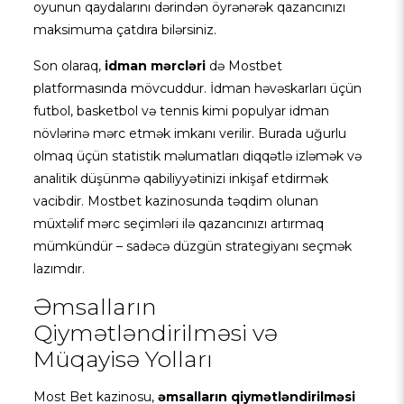
oyunun qaydalarını dərindən öyrənərək qazancınızı
maksimuma çatdıra bilərsiniz.
Son olaraq,
idman mərcləri
də Mostbet
platformasında mövcuddur. İdman həvəskarları üçün
futbol, basketbol və tennis kimi populyar idman
növlərinə mərc etmək imkanı verilir. Burada uğurlu
olmaq üçün statistik məlumatları diqqətlə izləmək və
analitik düşünmə qabiliyyətinizi inkişaf etdirmək
vacibdir. Mostbet kazinosunda təqdim olunan
müxtəlif mərc seçimləri ilə qazancınızı artırmaq
mümkündür – sadəcə düzgün strategiyanı seçmək
lazımdır.
Əmsalların
Qiymətləndirilməsi və
Müqayisə Yolları
Most Bet kazinosu,
əmsalların qiymətləndirilməsi