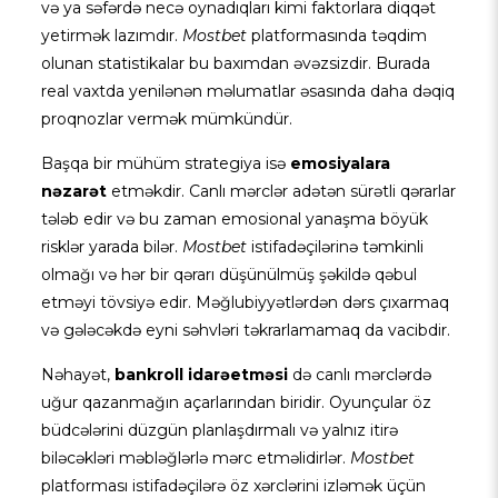
və ya səfərdə necə oynadıqları kimi faktorlara diqqət
yetirmək lazımdır.
Mostbet
platformasında təqdim
olunan statistikalar bu baxımdan əvəzsizdir. Burada
real vaxtda yenilənən məlumatlar əsasında daha dəqiq
proqnozlar vermək mümkündür.
Başqa bir mühüm strategiya isə
emosiyalara
nəzarət
etməkdir. Canlı mərclər adətən sürətli qərarlar
tələb edir və bu zaman emosional yanaşma böyük
risklər yarada bilər.
Mostbet
istifadəçilərinə təmkinli
olmağı və hər bir qərarı düşünülmüş şəkildə qəbul
etməyi tövsiyə edir. Məğlubiyyətlərdən dərs çıxarmaq
və gələcəkdə eyni səhvləri təkrarlamamaq da vacibdir.
Nəhayət,
bankroll idarəetməsi
də canlı mərclərdə
uğur qazanmağın açarlarından biridir. Oyunçular öz
büdcələrini düzgün planlaşdırmalı və yalnız itirə
biləcəkləri məbləğlərlə mərc etməlidirlər.
Mostbet
platforması istifadəçilərə öz xərclərini izləmək üçün