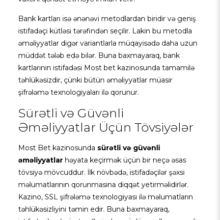
Bank kartları isə ənənəvi metodlardan biridir və geniş
istifadəçi kütləsi tərəfindən seçilir. Lakin bu metodla
əməliyyatlar digər variantlarla müqayisədə daha uzun
müddət tələb edə bilər. Buna baxmayaraq, bank
kartlarının istifadəsi Most bet kazinosunda tamamilə
təhlükəsizdir, çünki bütün əməliyyatlar müasir
şifrələmə texnologiyaları ilə qorunur.
Sürətli və Güvənli
Əməliyyatlar Üçün Tövsiyələr
Most Bet kazinosunda
sürətli və güvənli
əməliyyatlar
həyata keçirmək üçün bir neçə əsas
tövsiyə mövcuddur. İlk növbədə, istifadəçilər şəxsi
məlumatlarının qorunmasına diqqət yetirməlidirlər.
Kazino, SSL şifrələmə texnologiyası ilə məlumatların
təhlükəsizliyini təmin edir. Buna baxmayaraq,