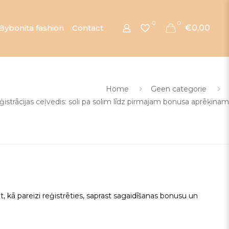
0
0
Bybonita fashion
Contact
€0,00
Home
Geen categorie
ģistrācijas ceļvedis: soli pa solim līdz pirmajam bonusa aprēķinam
, kā pareizi reģistrēties, saprast sagaidīšanas bonusu un