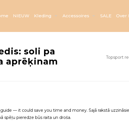
ome
NIEUW
Kleding
Accessoires
SALE
Over 
dis: soli pa
Topsport re
sa aprēķinam
s guide — it could save you time and money. Šajā rakstā uzzināsiet
mā spēļu pieredze būs raita un droša.