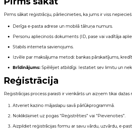
Pirms sākat
Pirms sākat reģistrāciju, pārliecinieties, ka jums ir viss nepiecie
Derīga e-pasta adrese un mobilā tālruņa numurs.
Personu apliecinošs dokuments (ID, pase vai vadītāja aplie
Stabils interneta savienojums.
Izvēle par maksājuma metodi: bankas pārskaitījums, kredīt
Brīdinājums:
Spēlējiet atbildīgi. Iestatiet sev limitu un n
Reģistrācija
Reģistrācijas process parasti ir vienkāršs un aizņem tikai dažas 
Atveriet kazino mājaslapu savā pārlūkprogrammā.
Noklikšķiniet uz pogas “Reģistrēties” vai “Pievienoties”.
Aizpildiet reģistrācijas formu ar savu vārdu, uzvārdu, e-pastu