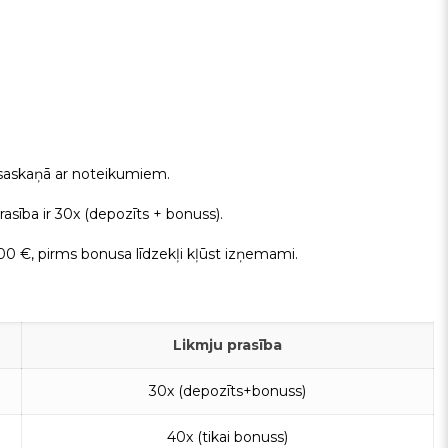
 saskaņā ar noteikumiem.
sība ir 30x (depozīts + bonuss).
0 €, pirms bonusa līdzekļi kļūst izņemami.
Likmju prasība
30x (depozīts+bonuss)
40x (tikai bonuss)