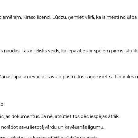
iemēram, Kiraso licenci. Lūdzu, ņemiet vērā, ka laimesti no šāda 
naudas. Tas ir lielisks veids, kā iepazīties ar spēlēm pirms īstu l
eikšanās lapā un ievadiet savu e-pastu. Jūs saņemsiet saiti paroles 
di:
ācijas dokumentus. Ja nē, atsūtiet tos pēc iespējas ātrāk.
tā, norādot savu lietotājvārdu un kavēšanās ilgumu.