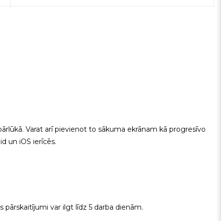
 pārlūkā. Varat arī pievienot to sākuma ekrānam kā progresīvo
id un iOS ierīcēs.
 pārskaitījumi var ilgt līdz 5 darba dienām.