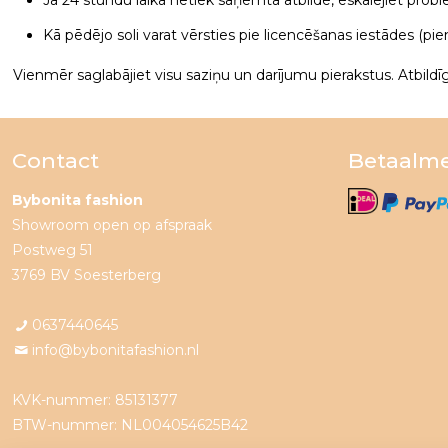
Ja 24 stundu laikā netiek saņemta atbilde, eskalējiet probl
Kā pēdējo soli varat vērsties pie licencēšanas iestādes (pi
Vienmēr saglabājiet visu saziņu un darījumu pierakstus. Atbild
Contact
Betaalm
Bybonita fashion
Showroom open op afspraak
Postweg 51
3769 BV Soesterberg
0637440645
info@bybonitafashion.nl
KVK-nummer: 85131377
BTW-nummer: NL004054625B42