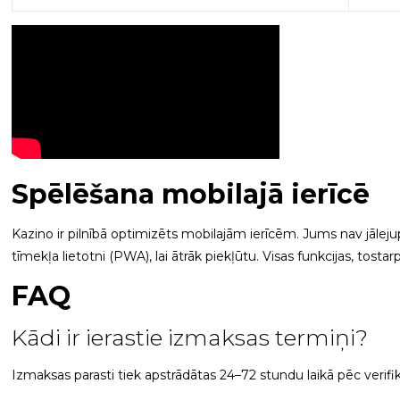
Spēlēšana mobilajā ierīcē
Kazino ir pilnībā optimizēts mobilajām ierīcēm. Jums nav jāleju
tīmekļa lietotni (PWA), lai ātrāk piekļūtu. Visas funkcijas, tos
FAQ
Kādi ir ierastie izmaksas termiņi?
Izmaksas parasti tiek apstrādātas 24–72 stundu laikā pēc verifik