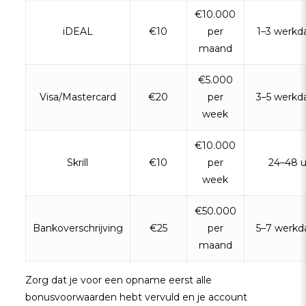
€10.000
iDEAL
€10
per
1–3 werkd
maand
€5.000
Visa/Mastercard
€20
per
3–5 werk
week
€10.000
Skrill
€10
per
24–48 u
week
€50.000
Bankoverschrijving
€25
per
5–7 werk
maand
Zorg dat je voor een opname eerst alle
bonusvoorwaarden hebt vervuld en je account