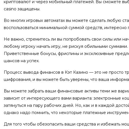
криптовалют и через мобильный платежей. Вы сможете выб
casino защищены.
Во многих игровых автоматах вы можете сделать любую став
воспользоваться минимальной суммой средств, интересно 
Не важно, стремитесь ли вы попробовать свои силы или н
любому игроку начать игру, не рискуя обильными суммами.
Приветственные бонусы, фриспины и эксклюзивные предло
шансов на успех.
Процесс вывода финансов в Кэт Казино — это не просто т
шифрования, и вы можете быть уверены, что ваша информа
Вы можете забрать ваши финансовые активы теми же вариа
зависит от интересующего вами варианта: электронные ко
затянуться на пару рабочих дней. Но, как и в каждой дос
однако надо помнить, что некоторые платежные инструмен
Для того чтобы обезопасить ваши средства и избежать мо