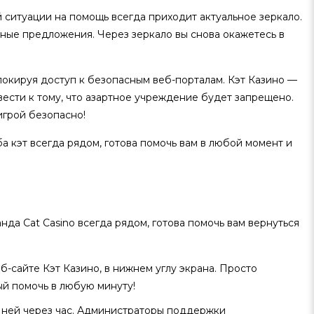
й ситуации на помощь всегда приходит актуальное зеркало.
сные предложения. Через зеркало вы снова окажетесь в
окируя доступ к безопасным веб-порталам. Кэт Казино —
ести к тому, что азартное учреждение будет запрещено.
игрой безопасно!
 кэт всегда рядом, готова помочь вам в любой момент и
да Cat Casino всегда рядом, готова помочь вам вернуться
б-сайте Кэт Казино, в нижнем углу экрана. Просто
ый помочь в любую минуту!
 с ней через час. Администраторы поддержки