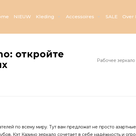
ome
NIEUW
Kleding
Accessoires
SALE
Over 
no: откройте
Рабочее зеркало 
ых
ателей по всему миру. Тут вам предложат не просто азартны
убов, Кэт Казино зеркало сочетает в себе надёжность и огр