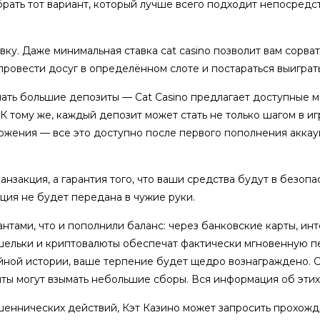
рать тот вариант, который лучше всего подходит непосредс
ку. Даже минимальная ставка cat casino позволит вам сорвать
провести досуг в определённом слоте и постараться выигра
ачать большие депозиты — Cat Casino предлагает доступные 
 К тому же, каждый депозит может стать не только шагом в 
жения — все это доступно после первого пополнения аккаун
ранзакция, а гарантия того, что ваши средства будут в без
ция не будет передана в чужие руки.
нтами, что и пополнили баланс: через банковские карты, и
шельки и криптовалюты обеспечат фактически мгновенную пе
тойной истории, ваше терпение будет щедро вознаграждено. С
ты могут взымать небольшие сборы. Вся информация об этих 
шеннических действий, Кэт Казино может запросить прохожд