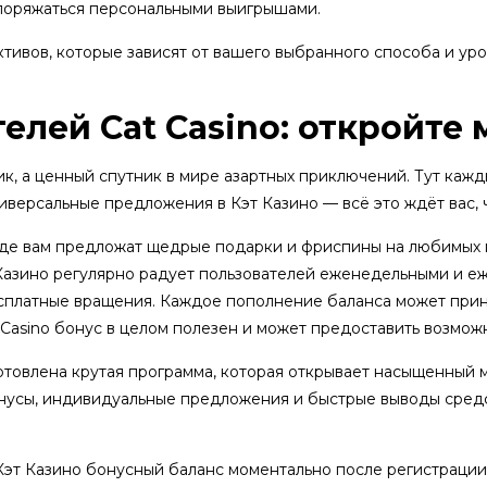
споряжаться персональными выигрышами.
тивов, которые зависят от вашего выбранного способа и уро
лей Cat Casino: откройте 
ик, а ценный спутник в мире азартных приключений. Тут каж
ерсальные предложения в Кэт Казино — всё это ждёт вас, 
де вам предложат щедрые подарки и фриспины на любимых и
 Казино регулярно радует пользователей еженедельными и е
сплатные вращения. Каждое пополнение баланса может при
asino бонус в целом полезен и может предоставить возможно
готовлена крутая программа, которая открывает насыщенный 
усы, индивидуальные предложения и быстрые выводы средств
 Кэт Казино бонусный баланс моментально после регистрации