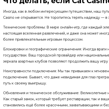
Что делать, если Cat Casi
Иногда, как в любом интересующем путешествии, наш путь 
Casino не открывается. Не торопитесь терять надежду — в 
Технические проблемы: В мире онлайн-игр, где каждый эле
настоящая вселенная развлечений, и даже она может иног
более привлекательным игровым процессом.
Блокировки и географические ограничения: Иногда враги н
государствах. Ваш городской провайдер или национальные 
зеркала азартных клубов позволяют продолжить вашу игру
Неисправности подключения: Мы так привыкаем к мгновенн
подключение. Бывает, что даже невидимая для глаз прегра
путь к своему выигрышу.
Обновления и техническое обслуживание: Великолепные н
Как старый замок, который требует реставрации, так и ва
становились ещё более красочными, захватывающими и бе