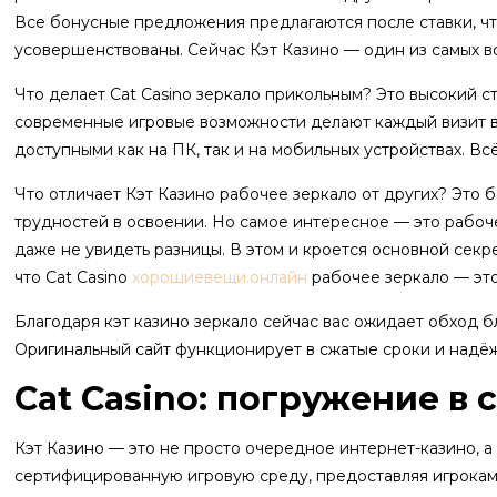
Все бонусные предложения предлагаются после ставки, чт
усовершенствованы. Сейчас Кэт Казино — один из самых в
Что делает Cat Casino зеркало прикольным? Это высокий 
современные игровые возможности делают каждый визит в 
доступными как на ПК, так и на мобильных устройствах. Вс
Что отличает Кэт Казино рабочее зеркало от других? Это б
трудностей в освоении. Но самое интересное — это рабоче
даже не увидеть разницы. В этом и кроется основной секре
что Cat Casino
хорошиевещи.онлайн
рабочее зеркало — это
Благодаря кэт казино зеркало сейчас вас ожидает обход
Оригинальный сайт функционирует в сжатые сроки и надёжн
Cat Casino: погружение в
Кэт Казино — это не просто очередное интернет-казино, а 
сертифицированную игровую среду, предоставляя игрокам 