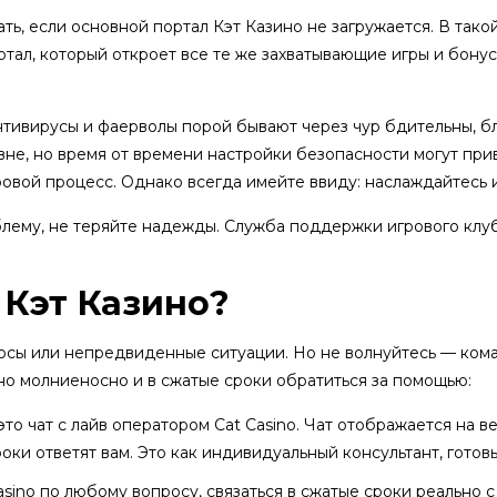
ь, если основной портал Кэт Казино не загружается. В тако
ртал, который откроет все те же захватывающие игры и бону
тивирусы и фаерволы порой бывают через чур бдительны, бл
не, но время от времени настройки безопасности могут прив
овой процесс. Однако всегда имейте ввиду: наслаждайтесь 
лему, не теряйте надежды. Служба поддержки игрового клуба
 Кэт Казино?
осы или непредвиденные ситуации. Но не волнуйтесь — коман
ьно молниеносно и в сжатые сроки обратиться за помощью:
 чат с лайв оператором Cat Casino. Чат отображается на ве
ки ответят вам. Это как индивидуальный консультант, готов
asino по любому вопросу, связаться в сжатые сроки реально