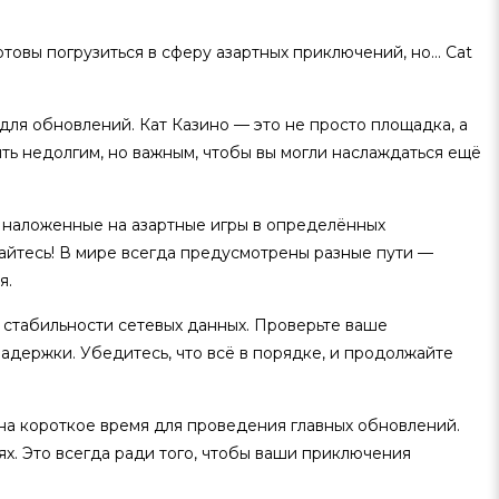
отовы погрузиться в сферу азартных приключений, но… Cat
для обновлений. Кат Казино — это не просто площадка, а
ть недолгим, но важным, чтобы вы могли наслаждаться ещё
, наложенные на азартные игры в определённых
вайтесь! В мире всегда предусмотрены разные пути —
я.
 стабильности сетевых данных. Проверьте ваше
задержки. Убедитесь, что всё в порядке, и продолжайте
на короткое время для проведения главных обновлений.
х. Это всегда ради того, чтобы ваши приключения