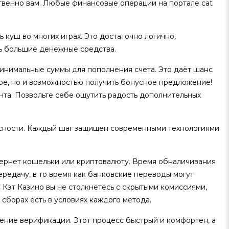
твенно вам. Любые финансовые операции на портале cat
 куш во многих играх. Это достаточно логично,
ть большие денежные средства.
минимальные суммы для пополнения счета. Это даёт шанс
игре, но и возможностью получить бонусное предложение!
та. Позвольте себе ощутить радость дополнительных
опасности. Каждый шаг защищен современными технологиями
нтернет кошельки или криптовалюту. Время обналичивания
редачу, в то время как банковские переводы могут
 Кэт Казино вы не столкнетесь с скрытыми комиссиями,
сборах есть в условиях каждого метода.
ение верификации. Этот процесс быстрый и комфортен, а