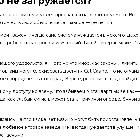
no не загружается?
к заветной цели может прерваться на какой-то момент. Вы г
этом есть свои объяснения, а главное — решения.
мент важен, иногда сама система нуждается в неком отдыхе 
да требовать настроек и улучшений. Такой перерыв может бы
ашего удовольствия — это не что иное, как законы и лимиты
органы могут блокировать доступ к Cat Casino. Но не отчаи
 без определённых преград. Верьте, решения всегда найдутс
ому доступу ко всему, что забываем о стандартных вещах —
да, как слабый сигнал, может стать причиной определённой 
юансы на площадке Кет Казино могут быть приостановлены 
ше любимое игровое заведение иногда нуждается в улучшения
зопасными.