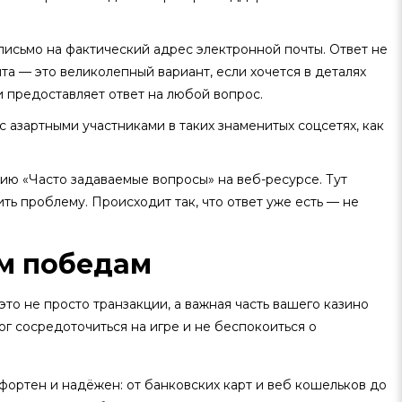
 письмо на фактический адрес электронной почты. Ответ не
а — это великолепный вариант, если хочется в деталях
ки предоставляет ответ на любой вопрос.
 с азартными участниками в таких знаменитых соцсетях, как
рию «Часто задаваемые вопросы» на веб-ресурсе. Тут
ь проблему. Происходит так, что ответ уже есть — не
ым победам
о не просто транзакции, а важная часть вашего казино
г сосредоточиться на игре и не беспокоиться о
фортен и надёжен: от банковских карт и веб кошельков до