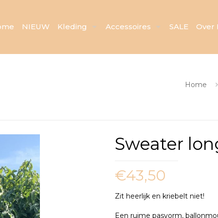
ome
NIEUW
Kleding
Accessoires
SALE
Over 
Home
Sweater lon
€
43,50
Zit heerlijk en kriebelt niet!
Een ruime pasvorm, ballonmou