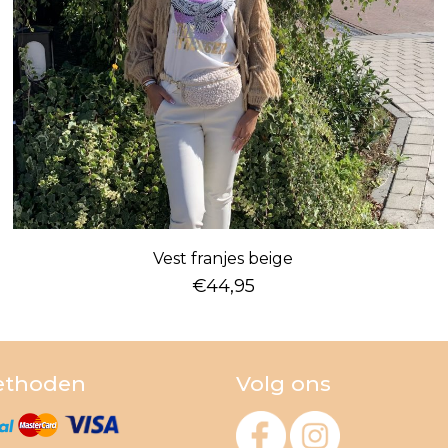
Vest franjes beige
€
44,95
ethoden
Volg ons