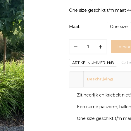
One size geschikt t/m maat 4
Maat
One size
Sweater
Toevoe
long
sleeve
Cate
ARTIKELNUMMER:
N/B
camel
aantal
Beschrijving
Zit heerlijk en kriebelt niet!
Een ruime pasvorm, ballo
One size geschikt t/m ma