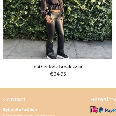
Leather look broek zwart
€
34,95
Contact
Betaalm
Bybonita fashion
Showroom open op afspraak