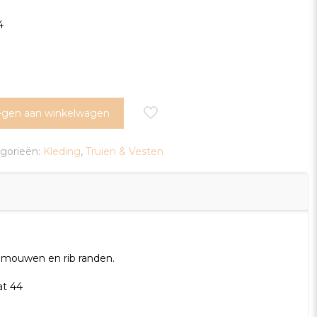
4
gen aan winkelwagen
gorieën:
Kleding
,
Truien & Vesten
nmouwen en rib randen.
at 44