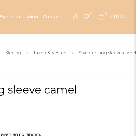
0
0
Bybonita fashion
Contact
€0,00
Kleding
Truien & Vesten
Sweater long sleeve camel
g sleeve camel
wen en rib randen.