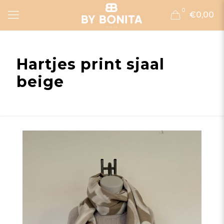
0
€0,00
Hartjes print sjaal
beige