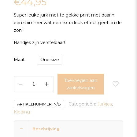
€
44,95
Super leuke jurk met te gekke print met daarin
een shimmer wat een extra leuk effect geeft in de
zon!!
Bandjes zijn verstelbaar!
Maat
One size
Jurk
Toevoegen aan
Summer
winkelwagen
Print
Wit/Roze
Categorieën:
Jurkjes
,
ARTIKELNUMMER:
N/B
aantal
Kleding
Beschrijving