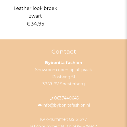
Leather look broek
zwart
€
34,95
Contact
Bybonita fashion
Showroom open op afspraak
Postweg 51
3769 BV Soesterberg
0637440645
info@bybonitafashion.nl
KVK-nummer: 85131377
BTW-nummer: NL004054625B42