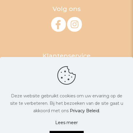
Volg ons
Klantenservice
Algemene Voorwaarden
Retourneren
Levertijd & Verzendkosten
Garantie & Klachten
Deze website gebruikt cookies om uw ervaring op de
Privacyverklaring
site te verbeteren. Bij het bezoeken van de site gaat u
akkoord met ons
Privacy Beleid
.
Lees meer
© ByBonita Fashion. Alle rechten voorbehouden. |
0
Website laten maken
door Chuck's