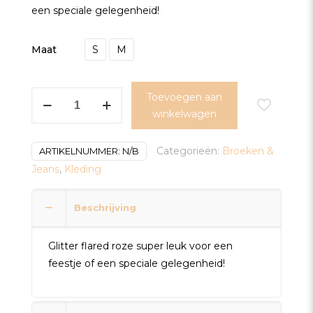
een speciale gelegenheid!
Maat
S
M
Glitter
Toevoegen aan
Flared
winkelwagen
roze
aantal
Categorieën:
Broeken &
ARTIKELNUMMER:
N/B
Jeans
,
Kleding
Beschrijving
Glitter flared roze super leuk voor een
feestje of een speciale gelegenheid!