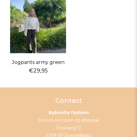
Jogpants army green
€
29,95
Contact
Bybonita fashion
Showroom open op afspraak
Postweg 51
3769 BV Soesterberg