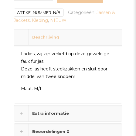
jas
off
Categorieën:
Jassen &
ARTIKELNUMMER:
N/B
white
Jackets
,
Kleding
,
NIEUW
aantal
Beschrijving
Ladies, wij zijn verliefd op deze geweldige
faux fur jas.
Deze jas heeft steekzakken en sluit door
middel van twee knopen!
Maat: M/L
Extra informatie
Beoordelingen
0