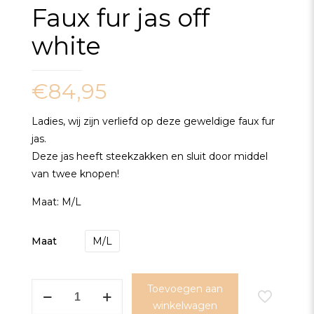
Faux fur jas off
white
€
84,95
Ladies, wij zijn verliefd op deze geweldige faux fur
jas.
Deze jas heeft steekzakken en sluit door middel
van twee knopen!
Maat: M/L
Maat
M/L
Faux
Toevoegen aan
fur
winkelwagen