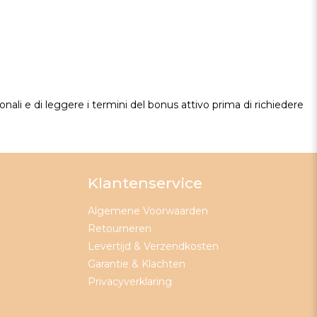
ali e di leggere i termini del bonus attivo prima di richiedere
Klantenservice
Algemene Voorwaarden
Retourneren
Levertijd & Verzendkosten
Garantie & Klachten
Privacyverklaring