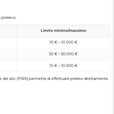
 prelievo:
Limite minimo/massimo
10 € – 10.000 €
50 € – 50.000 €
10 € – 10.000 €
ile del sito (PWA) permette di effettuare prelievi direttamente