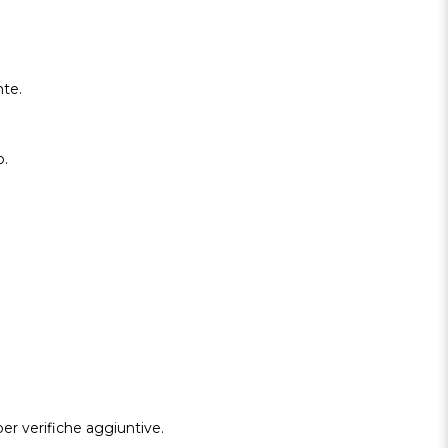
nte.
o.
per verifiche aggiuntive.