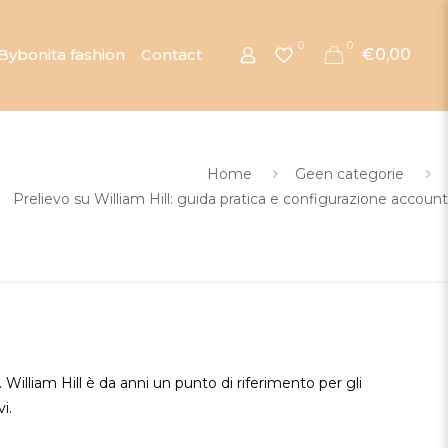
0
0
Bybonita fashion
Contact
€0,00
Home
Geen categorie
Prelievo su William Hill: guida pratica e configurazione account
William Hill è da anni un punto di riferimento per gli
i.