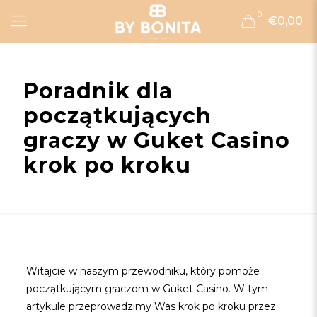
0
€0,00
Poradnik dla
początkujących
graczy w Guket Casino
krok po kroku
Witajcie w naszym przewodniku, który pomoże
początkującym graczom w Guket Casino. W tym
artykule przeprowadzimy Was krok po kroku przez