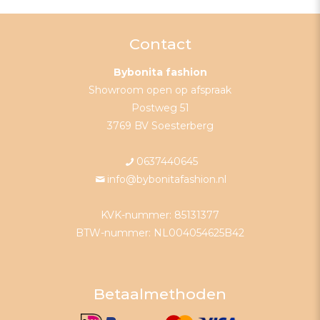
Contact
Bybonita fashion
Showroom open op afspraak
Postweg 51
3769 BV Soesterberg
0637440645
info@bybonitafashion.nl
KVK-nummer: 85131377
BTW-nummer: NL004054625B42
Betaalmethoden