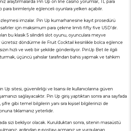
ğımız araştırmalarda Pin Up on line casino yorumlar, TL para
 para birimleriyle eğlenceli oyunlara yelken açabilir.
sözleşmesi imzalar. Pin Up kumarhanesine kayıt prosedürü
afirler için maksimum para çekme limiti fifty five USD’dir.
n bu klasik 5 silindirli slot oyunu, oyunculara meyve
cretsiz döndürme ile Fruit Cocktail kesinlikle bolca eğlence
n hızlı ve web bir şekilde gönderiliyor. PinUp Bet ile ilgili
 oluşturmak, üçüncü şahıslar tarafından bahis yapmak ve tahkim
sitesi, güvenilirliği ve lisansı ile kullanıcılarına güven
amanızı sağlayacaktır. Pin Up giriş yaptıktan sonra ana sayfada
 gibi temel bilgilerin yanı sıra kişisel bilgilerinizi de
onuna tıklamanız yeterlidir.
a sizi bekliyor olacak. Kurulduktan sonra, sitenin masaüstü
e bulmanız, ardından e-postayı açmanız ve vurgulanan