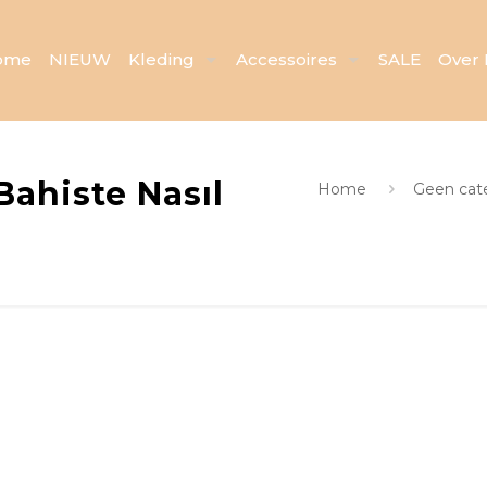
ome
NIEUW
Kleding
Accessoires
SALE
Over 
Bahiste Nasıl
Home
Geen cat