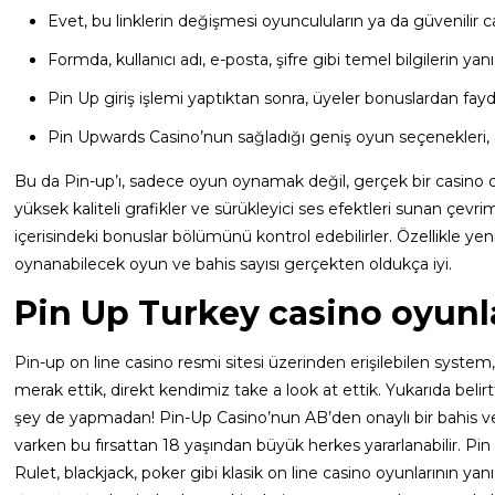
Evet, bu linklerin değişmesi oyunculuların ya da güvenilir c
Formda, kullanıcı adı, e-posta, şifre gibi temel bilgilerin yanı 
Pin Up giriş işlemi yaptıktan sonra, üyeler bonuslardan fayd
Pin Upwards Casino’nun sağladığı geniş oyun seçenekleri,
Bu da Pin-up’ı, sadece oyun oynamak değil, gerçek bir casino d
yüksek kaliteli grafikler ve sürükleyici ses efektleri sunan çevr
içerisindeki bonuslar bölümünü kontrol edebilirler. Özellikle ye
oynanabilecek oyun ve bahis sayısı gerçekten oldukça iyi.
Pin Up Turkey casino oyunl
Pin-up on line casino resmi sitesi üzerinden erişilebilen system,
merak ettik, direkt kendimiz take a look at ettik. Yukarıda beli
şey de yapmadan! Pin-Up Casino’nun AB’den onaylı bir bahis ve
varken bu fırsattan 18 yaşından büyük herkes yararlanabilir. Pin U
Rulet, blackjack, poker gibi klasik on line casino oyunlarının ya