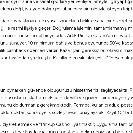
ler oyunlarına ve sanal sporlara yer veriliyor. Siteyle ilgili yaptı
u değil, isteyen dolar gibi itibari para birimleriyle isteyen kripto
an kaynaklanan tüm yasal sonuçlarla birlikte sanal bir hizmet 
ağı ile resmi ilişkiye geçer. Doğrulama işlemini tamamlamamış mis
t katmanın mükemmel bir yoludur. Artık Pin-Up Casino’da mevcut ola
nunu sunuyor. 10 minimum bahis ve bonus oyununda 50’ye kadar ü
lık cashback ödemesi vardır. Kazançlar, gereksiz bürokrasi olmaksızı
slar tarafından yazılmıştır. Kuralların en sık ihlali çoklu” “hesap
yun oynarken güvende olduğunuzu hissetmenizi sağlayacaktır. Pin Up 
ı hususlara dikkat etmek, daha keyifli ve güvenli bir deneyim yaş
unu doldurmanız gerekmektedir. Formda, kullanıcı adı, e-posta, şifre
e doldurduktan sonra üyelik sözleşmesini onaylayarak “Kayıt Ol” but
u ziyaret etmek ve “Pin-Up Casino”, yazmaktır; Uygulama tam orad
esmi siteye kaydolmak için e-postanızı belirtmeniz, ona bir şifr