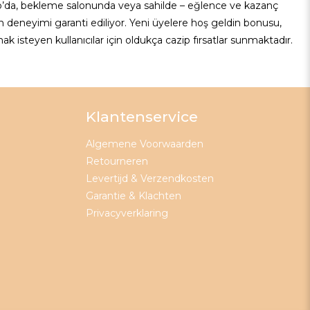
ro’da, bekleme salonunda veya sahilde – eğlence ve kazanç
oyun deneyimi garanti ediliyor. Yeni üyelere hoş geldin bonusu,
ak isteyen kullanıcılar için oldukça cazip fırsatlar sunmaktadır.
Klantenservice
Algemene Voorwaarden
Retourneren
Levertijd & Verzendkosten
Garantie & Klachten
Privacyverklaring