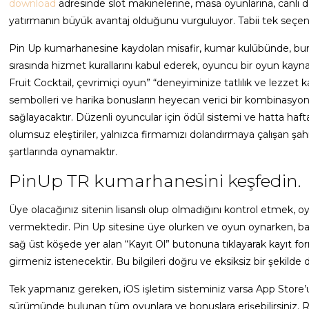
download
adresinde slot makinelerine, masa oyunlarına, canlı dea
yatırmanın büyük avantaj olduğunu vurguluyor. Tabii tek seçenek b
Pin Up kumarhanesine kaydolan misafir, kumar kulübünde, bund
sırasında hizmet kurallarını kabul ederek, oyuncu bir oyun kayn
Fruit Cocktail, çevrimiçi oyun” “deneyiminize tatlılık ve lezze
sembolleri ve harika bonusların heyecan verici bir kombinasyo
sağlayacaktır. Düzenli oyuncular için ödül sistemi ve hatta hafta
olumsuz eleştiriler, yalnızca firmamızı dolandırmaya çalışan şahı
şartlarında oynamaktır.
PinUp TR kumarhanesini keşfedin.
Üye olacağınız sitenin lisanslı olup olmadığını kontrol etmek, o
vermektedir. Pin Up sitesine üye olurken ve oyun oynarken, baz
sağ üst köşede yer alan “Kayıt Ol” butonuna tıklayarak kayıt form
girmeniz istenecektir. Bu bilgileri doğru ve eksiksiz bir şekild
Tek yapmanız gereken, iOS işletim sisteminiz varsa App Store’
sürümünde bulunan tüm oyunlara ve bonuslara erişebilirsiniz. R