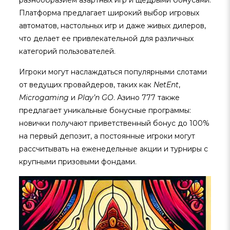
Платформа предлагает широкий выбор игровых
автоматов, настольных игр и даже живых дилеров,
что делает ее привлекательной для различных
категорий пользователей.
Игроки могут наслаждаться популярными слотами
от ведущих провайдеров, таких как
NetEnt
,
Microgaming
и
Play’n GO
. Азино 777 также
предлагает уникальные бонусные программы:
новички получают приветственный бонус до 100%
на первый депозит, а постоянные игроки могут
рассчитывать на еженедельные акции и турниры с
крупными призовыми фондами.