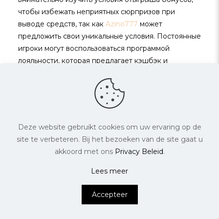
чтобы избежать неприятных сюрпризов при
выводе средств, так как
Azino777
может
предложить свои уникальные условия. Постоянные
игроки могут воспользоваться программой
лояльности, которая предлагает кэшбэк и
дополнительные бонусы за активность на сайте.
Таким образом, Азино777 предлагает своим
пользователям широкий спектр возможностей для
комфортной игры, что делает его привлекательным
Deze website gebruikt cookies om uw ervaring op de
выбором для многих любителей азартных игр в
site te verbeteren. Bij het bezoeken van de site gaat u
России.
akkoord met ons
Privacy Beleid
.
Что представляет собой
Lees meer
казино Азино 777?
0
Accepteer
Hoe kan ik je helpen?
Азино 777 — это популярное
онлайн-казино
,
которое завоевало внимание игроков из России