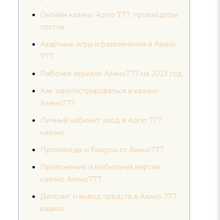
Онлайн казино Azino 777: провайдеры
слотов
Азартные игры и развлечения в Азино
777
Рабочее зеркало Азино777 на 2023 год
Как зарегистрироваться в казино
Азино777
Личный кабинет: вход в Azino 777
казино
Промокоды и бонусы от Азино777
Приложение и мобильная версия
казино Азино777
Депозит и вывод средств в Азино 777
казино