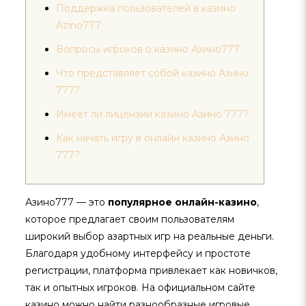
Поддержка пользователей в казино
Azino777
Вопросы игроков о казино Азино777
Что представляет собой казино Азино
777?
Имеет ли лицензии казино Азино 777?
Как начать игру в онлайн казино Азино
777?
Азино777 — это
популярное онлайн-казино
,
которое предлагает своим пользователям
широкий выбор азартных игр на реальные деньги.
Благодаря удобному интерфейсу и простоте
регистрации, платформа привлекает как новичков,
так и опытных игроков. На официальном сайте
казино можно найти разнообразные игровые