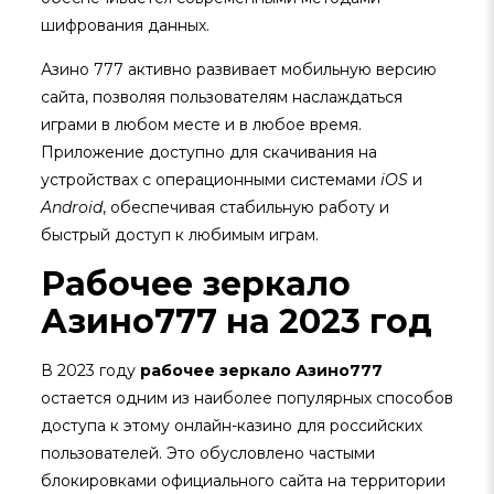
шифрования данных.
Азино 777 активно развивает мобильную версию
сайта, позволяя пользователям наслаждаться
играми в любом месте и в любое время.
Приложение доступно для скачивания на
устройствах с операционными системами
iOS
и
Android
, обеспечивая стабильную работу и
быстрый доступ к любимым играм.
Рабочее зеркало
Азино777 на 2023 год
В 2023 году
рабочее зеркало Азино777
остается одним из наиболее популярных способов
доступа к этому онлайн-казино для российских
пользователей. Это обусловлено частыми
блокировками официального сайта на территории