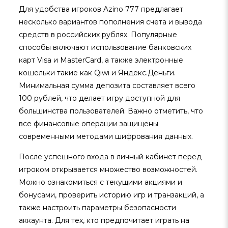
Для удобства игроков Azino 777 предлагает
несколько вариантов пополнения счета и вывода
средств в российских рублях. Популярные
способы включают использование банковских
карт Visa и MasterCard, а также электронные
кошельки такие как Qiwi и Яндекс.Деньги.
Минимальная сумма депозита составляет всего
100 рублей, что делает игру доступной для
большинства пользователей. Важно отметить, что
все финансовые операции защищены
современными методами шифрования данных.
После успешного входа в личный кабинет перед
игроком открывается множество возможностей.
Можно ознакомиться с текущими акциями и
бонусами, проверить историю игр и транзакций, а
также настроить параметры безопасности
аккаунта. Для тех, кто предпочитает играть на