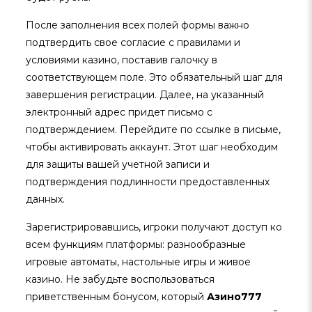
После заполнения всех полей формы важно
подтвердить свое согласие с правилами и
условиями казино, поставив галочку в
соответствующем поле. Это обязательный шаг для
завершения регистрации. Далее, на указанный
электронный адрес придет письмо с
подтверждением. Перейдите по ссылке в письме,
чтобы активировать аккаунт. Этот шаг необходим
для защиты вашей учетной записи и
подтверждения подлинности предоставленных
данных.
Зарегистрировавшись, игроки получают доступ ко
всем функциям платформы: разнообразные
игровые автоматы, настольные игры и живое
казино. Не забудьте воспользоваться
приветственным бонусом, который
Азино777