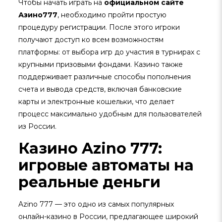
Чтобы начать играть на
официальном сайте
Азино777
, необходимо пройти простую
процедуру регистрации. После этого игроки
получают доступ ко всем возможностям
платформы: от выбора игр до участия в турнирах с
крупными призовыми фондами. Казино также
поддерживает различные способы пополнения
счета и вывода средств, включая банковские
карты и электронные кошельки, что делает
процесс максимально удобным для пользователей
из России.
Казино Azino 777:
игровые автоматы на
реальные деньги
Azino 777 — это одно из самых популярных
онлайн-казино в России, предлагающее широкий