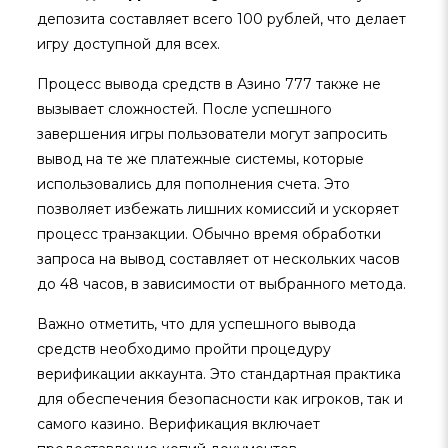
депозита составляет всего 100 рублей, что делает
игру доступной для всех.
Процесс вывода средств в Азино 777 также не
вызывает сложностей. После успешного
завершения игры пользователи могут запросить
вывод на те же платежные системы, которые
использовались для пополнения счета. Это
позволяет избежать лишних комиссий и ускоряет
процесс транзакции. Обычно время обработки
запроса на вывод составляет от нескольких часов
до 48 часов, в зависимости от выбранного метода.
Важно отметить, что для успешного вывода
средств необходимо пройти процедуру
верификации аккаунта. Это стандартная практика
для обеспечения безопасности как игроков, так и
самого казино. Верификация включает