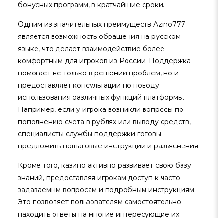
бонусных программ, в кратчайшие сроки.
Одним из значительных преимуществ Azino777
является возможность обращения на русском
языке, что делает взаимодействие более
комфортным для игроков из России. Поддержка
помогает не только в решении проблем, но и
предоставляет консультации по поводу
использования различных функций платформы.
Например, если у игрока возникли вопросы по
пополнению счета в рублях или выводу средств,
специалисты службы поддержки готовы
предложить пошаговые инструкции и разъяснения.
Кроме того, казино активно развивает свою базу
знаний, предоставляя игрокам доступ к часто
задаваемым вопросам и подробным инструкциям.
Это позволяет пользователям самостоятельно
находить ответы на многие интересующие их