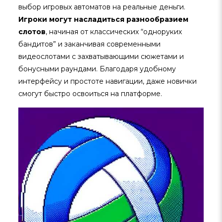
выбор игровых автоматов на реальные деньги.
Игроки могут насладиться разнообразием
слотов
, начиная от классических “одноруких
бандитов” и заканчивая современными
видеослотами с захватывающими сюжетами и
бонусными раундами. Благодаря удобному
интерфейсу и простоте навигации, даже новички
смогут быстро освоиться на платформе.