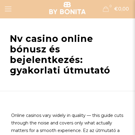
0
€0,00
Nv casino online
bónusz és
bejelentkezés:
gyakorlati útmutató
Online casinos vary widely in quality — this guide cuts
through the noise and covers only what actually
matters for a smooth experience. Ez az útmutató a