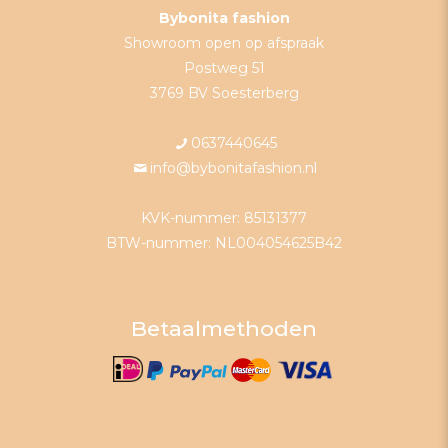
Bybonita fashion
Showroom open op afspraak
Postweg 51
3769 BV Soesterberg
0637440645
info@bybonitafashion.nl
KVK-nummer: 85131377
BTW-nummer: NL004054625B42
Betaalmethoden