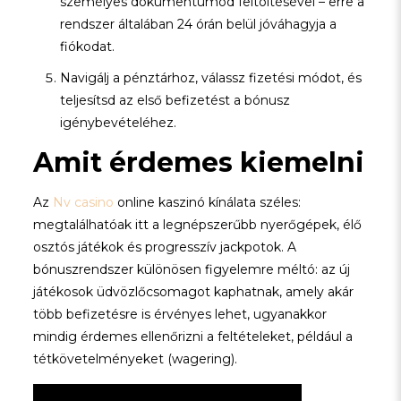
személyes dokumentumod feltöltésével – erre a
rendszer általában 24 órán belül jóváhagyja a
fiókodat.
Navigálj a pénztárhoz, válassz fizetési módot, és
teljesítsd az első befizetést a bónusz
igénybevételéhez.
Amit érdemes kiemelni
Az
Nv casino
online kaszinó kínálata széles:
megtalálhatóak itt a legnépszerűbb nyerőgépek, élő
osztós játékok és progresszív jackpotok. A
bónuszrendszer különösen figyelemre méltó: az új
játékosok üdvözlőcsomagot kaphatnak, amely akár
több befizetésre is érvényes lehet, ugyanakkor
mindig érdemes ellenőrizni a feltételeket, például a
tétkövetelményeket (wagering).