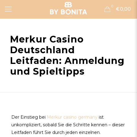
0
€0,00
Merkur Casino
Deutschland
Leitfaden: Anmeldung
und Spieltipps
Der Einstieg bei
Merkur casino germany
ist
unkompliziert, sobald Sie die Schritte kennen – dieser
Leitfaden führt Sie durch jeden einzelnen.