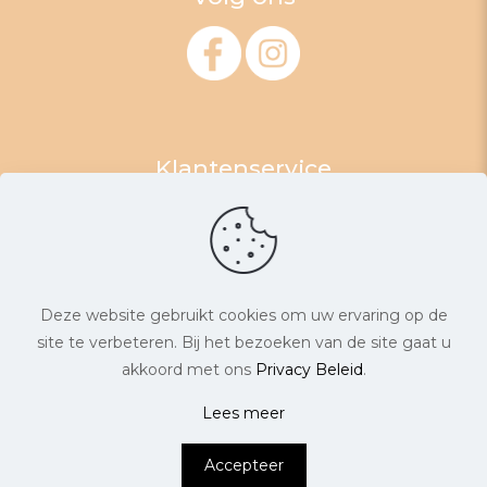
Klantenservice
Algemene Voorwaarden
Retourneren
Levertijd & Verzendkosten
Garantie & Klachten
Deze website gebruikt cookies om uw ervaring op de
Privacyverklaring
site te verbeteren. Bij het bezoeken van de site gaat u
akkoord met ons
Privacy Beleid
.
© ByBonita Fashion. Alle rechten voorbehouden. |
Lees meer
0
Website laten maken
door Chuck's
Accepteer
Hoe kan ik je helpen?