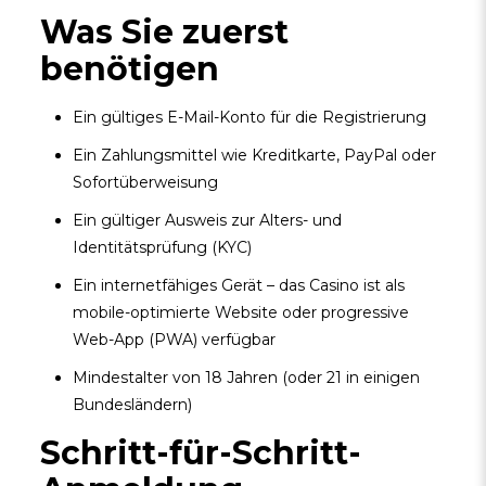
Was Sie zuerst
benötigen
Ein gültiges E-Mail-Konto für die Registrierung
Ein Zahlungsmittel wie Kreditkarte, PayPal oder
Sofortüberweisung
Ein gültiger Ausweis zur Alters- und
Identitätsprüfung (KYC)
Ein internetfähiges Gerät – das Casino ist als
mobile-optimierte Website oder progressive
Web-App (PWA) verfügbar
Mindestalter von 18 Jahren (oder 21 in einigen
Bundesländern)
Schritt-für-Schritt-