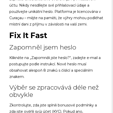
účtu. Nikdy nesdílejte své přihlašovací údaje a
používejte unikátní heslo. Platforma je licencována v
Curaçau – mějte na paměti, že výhry mohou podléhat
místní dani z příjmu v závislosti na vaší zemi.
Fix It Fast
Zapomněl jsem heslo
Klikněte na „Zapomněli jste heslo?“, zadejte e-mail a
postupujte podle instrukcí. Nové heslo musí
obsahovat alespoň 8 znaků s číslicí a speciálním
znakem.
Výběr se zpracovává déle než
obvykle
Zkontrolujte, zda jste splnili bonusové podmínky a
zda jste ověřili svůj účet (KYC). Pokud ano,