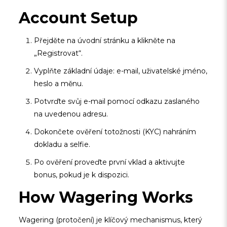
Account Setup
Přejděte na úvodní stránku a klikněte na
„Registrovat“.
Vyplňte základní údaje: e-mail, uživatelské jméno,
heslo a měnu.
Potvrďte svůj e-mail pomocí odkazu zaslaného
na uvedenou adresu.
Dokončete ověření totožnosti (KYC) nahráním
dokladu a selfie.
Po ověření proveďte první vklad a aktivujte
bonus, pokud je k dispozici.
How Wagering Works
Wagering (protočení) je klíčový mechanismus, který