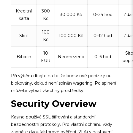
Kreditní
300
30 000 Kč
0–24 hod
Zda
karta
Kč
100
Skrill
100 000 Kč
0–12 hod
Zda
Kč
10
Síť
Bitcoin
Neomezeno
0–6 hod
EUR
popl
Při výběru dbejte na to, že bonusové peníze jsou
blokovány, dokud není splněn wagering. Po splnění
můžete vybrat všechny prostředky.
Security Overview
Kasino používá SSL šifrování a standardní
bezpečnostní protokoly. Pro vlastní ochranu vždy
zapněte dvoufaktorové ověření (2FA) v nastavení