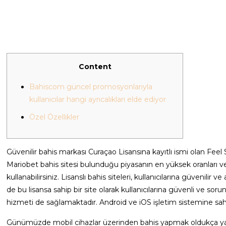
Content
Bahiscom güncel promosyonlarıyla
kullanıcılar hangi ayrıcalıkları elde ediyor
Özel Özellikler
Güvenilir bahis markası Curaçao Lisansına kayıtlı ismi olan Feel 
Mariobet bahis sitesi bulunduğu piyasanın en yüksek oranları ve 
kullanabilirsiniz. Lisanslı bahis siteleri, kullanıcılarına güvenil
de bu lisansa sahip bir site olarak kullanıcılarına güvenli ve s
hizmeti de sağlamaktadır. Android ve iOS işletim sistemine sahip
Günümüzde mobil cihazlar üzerinden bahis yapmak oldukça yaygı