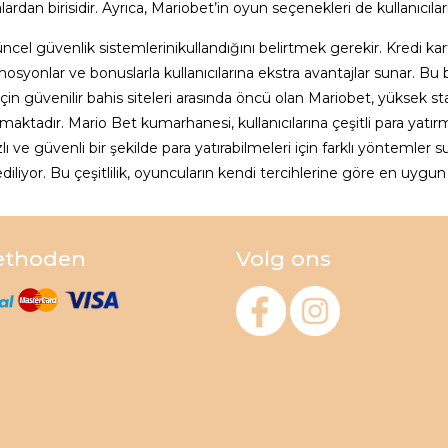
ardan birisidir. Ayrıca, Mariobet’in oyun seçenekleri de kullanıcıl
güncel güvenlik sistemlerinikullandığını belirtmek gerekir. Kredi ka
mosyonlar ve bonuslarla kullanıcılarına ekstra avantajlar sunar. Bu 
r için güvenilir bahis siteleri arasında öncü olan Mariobet, yüksek 
 almaktadır. Mario Bet kumarhanesi, kullanıcılarına çeşitli para y
ı ve güvenli bir şekilde para yatırabilmeleri için farklı yöntemler s
 ediliyor. Bu çeşitlilik, oyuncuların kendi tercihlerine göre en uy
ethoden
Volg ons