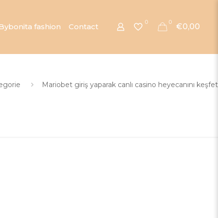
0
0
Bybonita fashion
Contact
€0,00
egorie
Mariobet giriş yaparak canlı casino heyecanını keşfet