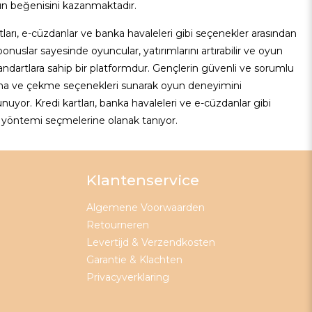
arın beğenisini kazanmaktadır.
rtları, e-cüzdanlar ve banka havaleleri gibi seçenekler arasından
bonuslar sayesinde oyuncular, yatırımlarını artırabilir ve oyun
standartlara sahip bir platformdur. Gençlerin güvenli ve sorumlu
atırma ve çekme seçenekleri sunarak oyun deneyimini
unuyor. Kredi kartları, banka havaleleri ve e-cüzdanlar gibi
gun yöntemi seçmelerine olanak tanıyor.
Klantenservice
Algemene Voorwaarden
Retourneren
Levertijd & Verzendkosten
Garantie & Klachten
Privacyverklaring