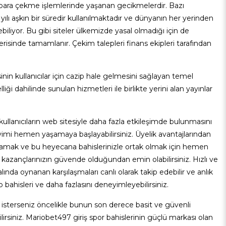
’in para çekme işlemlerinde yaşanan gecikmelerdir. Bazı
ılı aşkın bir süredir kullanılmaktadır ve dünyanın her yerinden
biliyor. Bu gibi siteler ülkemizde yasal olmadığı için de
içerisinde tamamlanır. Çekim talepleri finans ekipleri tarafından
esinin kullanıcılar için cazip hale gelmesini sağlayan temel
iği dahilinde sunulan hizmetleri ile birlikte yerini alan yayınlar
lanıcıların web sitesiyle daha fazla etkileşimde bulunmasını
yimi hemen yaşamaya başlayabilirsiniz. Üyelik avantajlarından
an yaşamak ve bu heyecana bahislerinizle ortak olmak için hemen
e kazançlarınızın güvende olduğundan emin olabilirsiniz. Hızlı ve
alında oynanan karşılaşmaları canlı olarak takip edebilir ve anlık
 bahisleri ve daha fazlasını deneyimleyebilirsiniz.
k isterseniz öncelikle bunun son derece basit ve güvenli
irsiniz. Mariobet497 giriş spor bahislerinin güçlü markası olan