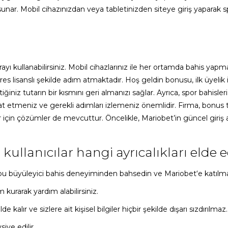
ar. Mobil cihazınızdan veya tabletinizden siteye giriş yaparak spo
rayı kullanabilirsiniz. Mobil cihazlarınız ile her ortamda bahis ya
es lisanslı şekilde adım atmaktadır. Hoş geldin bonusu, ilk üyelik i
tiğiniz tutarın bir kısmını geri almanızı sağlar. Ayrıca, spor bahisle
at etmeniz ve gerekli adımları izlemeniz önemlidir. Firma, bonus tale
cılar için çözümler de mevcuttur. Öncelikle, Mariobet’in güncel gir
llanıcılar hangi ayrıcalıkları elde e
 bu büyüleyici bahis deneyiminden bahsedin ve Mariobet‘e katılmala
m kurarak yardım alabilirsiniz.
kalır ve sizlere ait kişisel bilgiler hiçbir şekilde dışarı sızdırılmaz.
ye edilir.