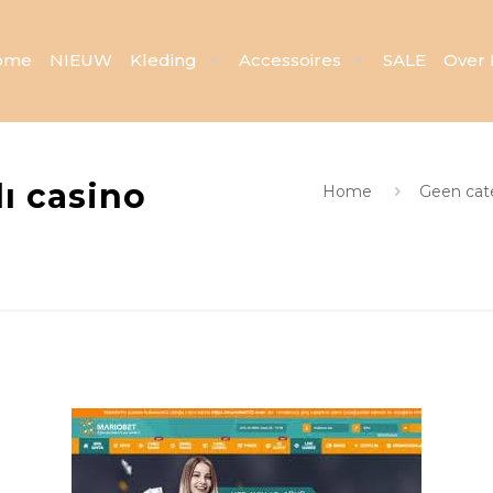
ome
NIEUW
Kleding
Accessoires
SALE
Over 
lı casino
Home
Geen cat