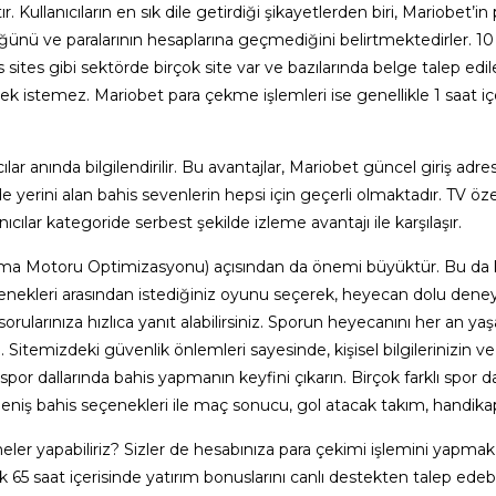
. Kullanıcıların en sık dile getirdiği şikayetlerden biri, Mariobet
ünü ve paralarının hesaplarına geçmediğini belirtmektedirler. 10 y
ites gibi sektörde birçok site var ve bazılarında belge talep edile
 vermek istemez. Mariobet para çekme işlemleri ise genellikle 1 saat 
ılar anında bilgilendirilir. Bu avantajlar, Mariobet güncel giriş adr
de yerini alan bahis sevenlerin hepsi için geçerli olmaktadır. TV özell
cılar kategoride serbest şekilde izleme avantajı ile karşılaşır.
ama Motoru Optimizasyonu) açısından da önemi büyüktür. Bu da kul
eçenekleri arasından istediğiniz oyunu seçerek, heyecan dolu dene
ve sorularınıza hızlıca yanıt alabilirsiniz. Sporun heyecanını her 
 Sitemizdeki güvenlik önlemleri sayesinde, kişisel bilgilerinizin v
i spor dallarında bahis yapmanın keyfini çıkarın. Birçok farklı spor d
 geniş bahis seçenekleri ile maç sonucu, gol atacak takım, handikap
neler yapabiliriz? Sizler de hesabınıza para çekimi işlemini yapma
5 saat içerisinde yatırım bonuslarını canlı destekten talep edebil