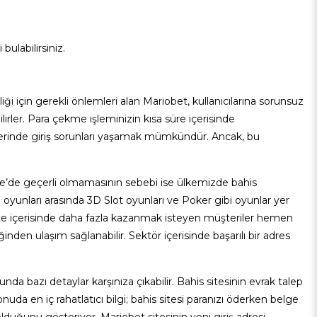
bulabilirsiniz.
iği için gerekli önlemleri alan Mariobet, kullanıcılarına sorunsuz
rler. Para çekme işleminizin kısa süre içerisinde
telerinde giriş sorunları yaşamak mümkündür. Ancak, bu
ye’de geçerli olmamasının sebebi ise ülkemizde bahis
 oyunları arasında 3D Slot oyunları ve Poker gibi oyunlar yer
Site içerisinde daha fazla kazanmak isteyen müşteriler hemen
den ulaşım sağlanabilir. Sektör içerisinde başarılı bir adres
da bazı detaylar karşınıza çıkabilir. Bahis sitesinin evrak talep
 en iç rahatlatıcı bilgi; bahis sitesi paranızı öderken belge