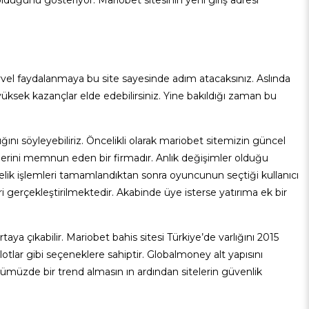
olduğunu gösteriyor. Mariobet sitesinin yeni giriş adresi
vel faydalanmaya bu site sayesinde adım atacaksınız. Aslında
üksek kazançlar elde edebilirsiniz. Yine bakıldığı zaman bu
ı söyleyebiliriz. Öncelikli olarak mariobet sitemizin güncel
yelerini memnun eden bir firmadır. Anlık değişimler olduğu
yelik işlemleri tamamlandıktan sonra oyuncunun seçtiği kullanıcı
eri gerçekleştirilmektedir. Akabinde üye isterse yatırıma ek bir
taya çıkabilir. Mariobet bahis sitesi Türkiye’de varlığını 2015
lotlar gibi seçeneklere sahiptir. Globalmoney alt yapısını
ümüzde bir trend almasın ın ardından sitelerin güvenlik