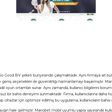
So Good B.V şirketi bünyesinde çalışmaktadır. Aynı firmaya ait bütün
geniş seçenekleri ile güvenilirliği harmanlamayı başarmıştır. Mari
ir ve adil oyun ortamları sunar. Aynı zamanda, kullanıcı bilgilerini k
orunsuz bir bahis deneyimi sunmaktadır. Firma, kullanıcılarına daha
 cihazlar için optimize edilmiş bu uygulama, kullanıcıların bahis d
n hale gelmiştir. Mariobet mobil uyumlu yapısı sayesinde kulla