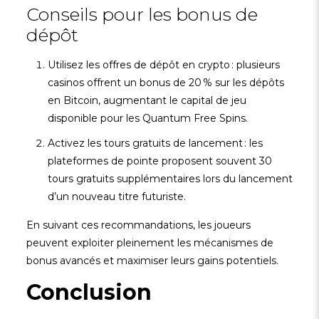
Conseils pour les bonus de
dépôt
Utilisez les offres de dépôt en crypto : plusieurs
casinos offrent un bonus de 20 % sur les dépôts
en Bitcoin, augmentant le capital de jeu
disponible pour les Quantum Free Spins.
Activez les tours gratuits de lancement : les
plateformes de pointe proposent souvent 30
tours gratuits supplémentaires lors du lancement
d’un nouveau titre futuriste.
En suivant ces recommandations, les joueurs
peuvent exploiter pleinement les mécanismes de
bonus avancés et maximiser leurs gains potentiels.
Conclusion