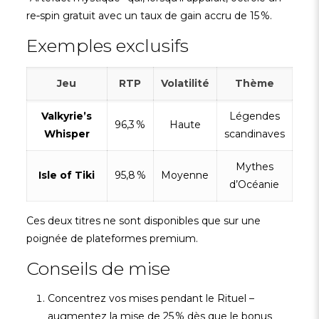
re‑spin gratuit avec un taux de gain accru de 15 %.
Exemples exclusifs
Jeu
RTP
Volatilité
Thème
Valkyrie’s
Légendes
96,3 %
Haute
Whisper
scandinaves
Mythes
Isle of Tiki
95,8 %
Moyenne
d’Océanie
Ces deux titres ne sont disponibles que sur une
poignée de plateformes premium.
Conseils de mise
Concentrez vos mises pendant le Rituel –
augmentez la mise de 25 % dès que le bonus