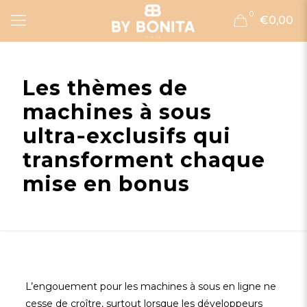
0
€0,00
Les thèmes de
machines à sous
ultra‑exclusifs qui
transforment chaque
mise en bonus
L’engouement pour les machines à sous en ligne ne
cesse de croître, surtout lorsque les développeurs