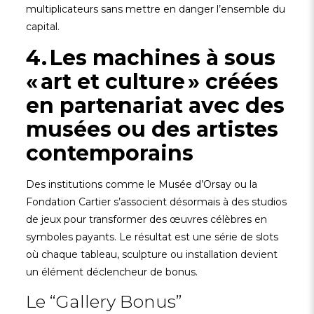
multiplicateurs sans mettre en danger l’ensemble du
capital.
4. Les machines à sous
« art et culture » créées
en partenariat avec des
musées ou des artistes
contemporains
Des institutions comme le Musée d’Orsay ou la
Fondation Cartier s’associent désormais à des studios
de jeux pour transformer des œuvres célèbres en
symboles payants. Le résultat est une série de slots
où chaque tableau, sculpture ou installation devient
un élément déclencheur de bonus.
Le “Gallery Bonus”