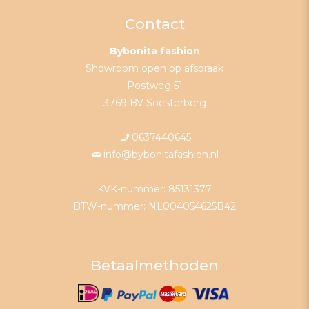
Contact
Bybonita fashion
Showroom open op afspraak
Postweg 51
3769 BV Soesterberg
0637440645
info@bybonitafashion.nl
KVK-nummer: 85131377
BTW-nummer: NL004054625B42
Betaalmethoden