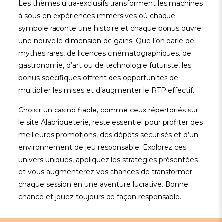
Les thèmes ultra‑exclusifs transforment les machines
à sous en expériences immersives où chaque
symbole raconte une histoire et chaque bonus ouvre
une nouvelle dimension de gains. Que l’on parle de
mythes rares, de licences cinématographiques, de
gastronomie, d’art ou de technologie futuriste, les
bonus spécifiques offrent des opportunités de
multiplier les mises et d’augmenter le RTP effectif.
Choisir un casino fiable, comme ceux répertoriés sur
le site Alabriqueterie, reste essentiel pour profiter des
meilleures promotions, des dépôts sécurisés et d’un
environnement de jeu responsable. Explorez ces
univers uniques, appliquez les stratégies présentées
et vous augmenterez vos chances de transformer
chaque session en une aventure lucrative. Bonne
chance et jouez toujours de façon responsable.