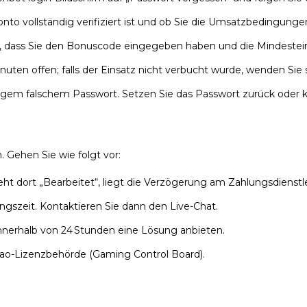
onto vollständig verifiziert ist und ob Sie die Umsatzbedingunge
h, dass Sie den Bonuscode eingegeben haben und die Mindesteinz
inuten offen; falls der Einsatz nicht verbucht wurde, wenden Sie
gem falschem Passwort. Setzen Sie das Passwort zurück oder k
. Gehen Sie wie folgt vor:
ht dort „Bearbeitet“, liegt die Verzögerung am Zahlungsdienstle
szeit. Kontaktieren Sie dann den Live-Chat.
 innerhalb von 24 Stunden eine Lösung anbieten.
ao-Lizenzbehörde (Gaming Control Board).