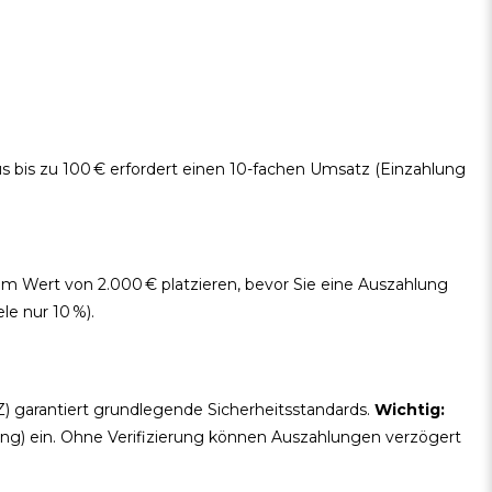
 bis zu 100 € erfordert einen 10-fachen Umsatz (Einzahlung
m Wert von 2.000 € platzieren, bevor Sie eine Auszahlung
le nur 10 %).
Z) garantiert grundlegende Sicherheitsstandards.
Wichtig:
nung) ein. Ohne Verifizierung können Auszahlungen verzögert