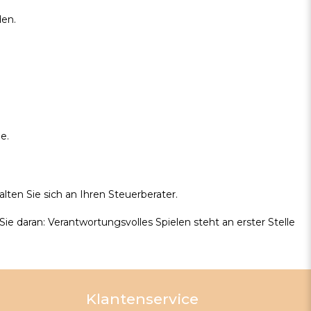
den.
e.
ten Sie sich an Ihren Steuerberater.
ie daran: Verantwortungsvolles Spielen steht an erster Stelle
Klantenservice