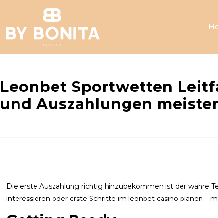
H
Leonbet Sportwetten Leitf
und Auszahlungen meiste
Die erste Auszahlung richtig hinzubekommen ist der wahre Test
interessieren oder erste Schritte im leonbet casino planen – m