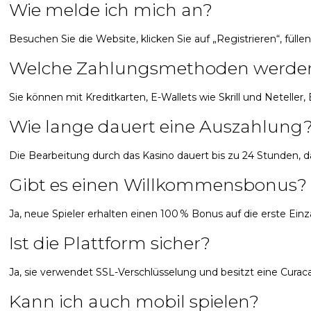
Wie melde ich mich an?
Besuchen Sie die Website, klicken Sie auf „Registrieren“, fülle
Welche Zahlungsmethoden werden
Sie können mit Kreditkarten, E-Wallets wie Skrill und Netel
Wie lange dauert eine Auszahlung
Die Bearbeitung durch das Kasino dauert bis zu 24 Stunden,
Gibt es einen Willkommensbonus?
Ja, neue Spieler erhalten einen 100 % Bonus auf die erste Ei
Ist die Plattform sicher?
Ja, sie verwendet SSL-Verschlüsselung und besitzt eine Curacao-
Kann ich auch mobil spielen?