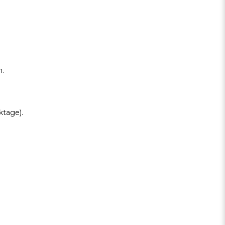
n.
ktage).