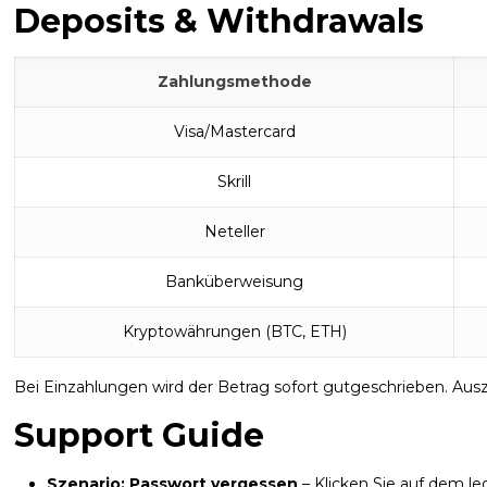
Deposits & Withdrawals
Zahlungsmethode
Visa/Mastercard
Skrill
Neteller
Banküberweisung
Kryptowährungen (BTC, ETH)
Bei Einzahlungen wird der Betrag sofort gutgeschrieben. Ausz
Support Guide
Szenario: Passwort vergessen
– Klicken Sie auf dem le