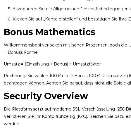
Akzeptieren Sie die Allgemeinen Geschäftsbedingungen und
Klicken Sie auf „Konto erstellen“ und bestätigen Sie Ihre 
Bonus Mathematics
Willkommensboni verlocken mit hohen Prozenten, doch die Um
+ Bonus). Formel:
Umsatz = (Einzahlung + Bonus) × Umsatzfaktor
Rechnung: Sie zahlen 100 € ein → Bonus 100 € → Umsatz = (10
beantragen können. Achten Sie darauf, dass nicht alle Spiele gl
Security Overview
Die Plattform setzt auf moderne SSL-Verschlüsselung (256‑Bit
Verifizieren Sie Ihr Konto frühzeitig (KYC). Reichen Sie daz
werden.