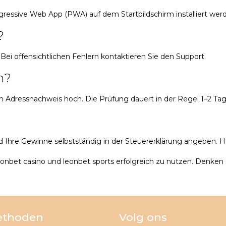
rogressive Web App (PWA) auf dem Startbildschirm installiert wer
?
ei offensichtlichen Fehlern kontaktieren Sie den Support.
n?
n Adressnachweis hoch. Die Prüfung dauert in der Regel 1–2 Tag
Ihre Gewinne selbstständig in der Steuererklärung angeben. Hal
onbet casino und leonbet sports erfolgreich zu nutzen. Denken S
ethoden
Volg ons