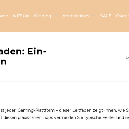
ome
NIEUW
Kleding
Accessoires
SALE
Over 
aden: Ein-
L
rn
 jeder iGaming-Plattform – dieser Leitfaden zeigt Ihnen, wie Sie
it diesen praxisnahen Tipps vermeiden Sie typische Fehler und si