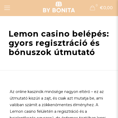
0
€0,00
Lemon casino belépés:
gyors regisztráció és
bónuszok útmutató
Az online kaszinók minősége nagyon eltérő – ez az
útmutató kiszűri a zajt, és csak azt mutatja be, ami
valóban számít a zökkenőmentes élményhez. A
Lemon casino felületén a regisztráció és a