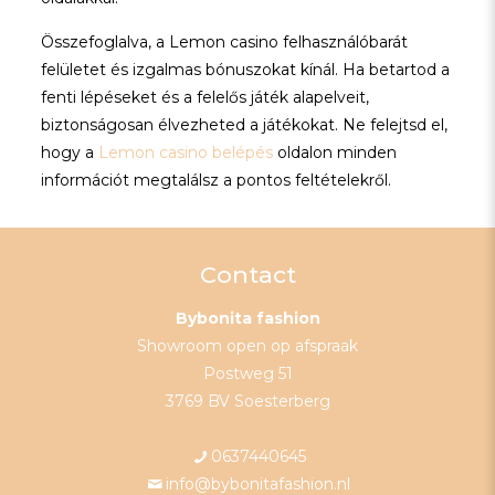
Összefoglalva, a Lemon casino felhasználóbarát
felületet és izgalmas bónuszokat kínál. Ha betartod a
fenti lépéseket és a felelős játék alapelveit,
biztonságosan élvezheted a játékokat. Ne felejtsd el,
hogy a
Lemon casino belépés
oldalon minden
információt megtalálsz a pontos feltételekről.
Contact
Bybonita fashion
Showroom open op afspraak
Postweg 51
3769 BV Soesterberg
0637440645
info@bybonitafashion.nl