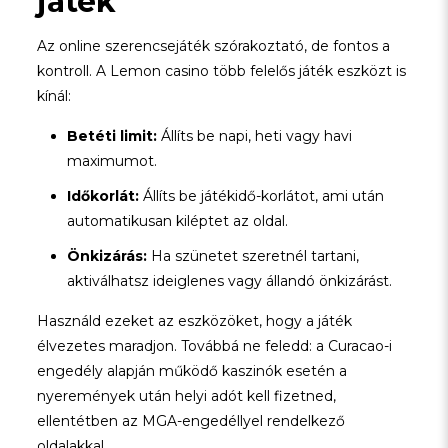
játék
Az online szerencsejáték szórakoztató, de fontos a
kontroll. A Lemon casino több felelős játék eszközt is
kínál:
Betéti limit:
Állíts be napi, heti vagy havi
maximumot.
Időkorlát:
Állíts be játékidő-korlátot, ami után
automatikusan kiléptet az oldal.
Önkizárás:
Ha szünetet szeretnél tartani,
aktiválhatsz ideiglenes vagy állandó önkizárást.
Használd ezeket az eszközöket, hogy a játék
élvezetes maradjon. Továbbá ne feledd: a Curacao-i
engedély alapján működő kaszinók esetén a
nyeremények után helyi adót kell fizetned,
ellentétben az MGA-engedéllyel rendelkező
oldalakkal.