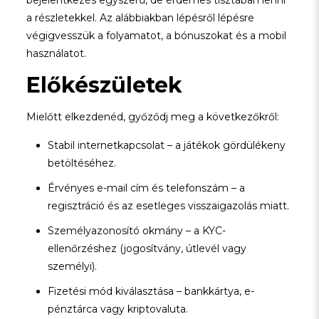
bejelentkezés egyszerű, de érdemes tisztában lenni
a részletekkel. Az alábbiakban lépésről lépésre
végigvesszük a folyamatot, a bónuszokat és a mobil
használatot.
Előkészületek
Mielőtt elkezdenéd, győződj meg a következőkről:
Stabil internetkapcsolat – a játékok gördülékeny
betöltéséhez.
Érvényes e-mail cím és telefonszám – a
regisztráció és az esetleges visszaigazolás miatt.
Személyazonosító okmány – a KYC-
ellenőrzéshez (jogosítvány, útlevél vagy
személyi).
Fizetési mód kiválasztása – bankkártya, e-
pénztárca vagy kriptovaluta.