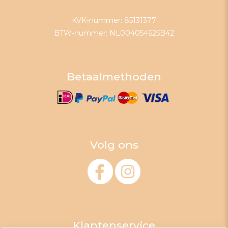
KVK-nummer: 85131377
BTW-nummer: NL004054625B42
Betaalmethoden
Volg ons
Klantenservice