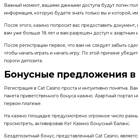
Важный момент, вашими данными доступа будут логин поль
информация, которую будете знать только вы и которой, им
После этого, казино попросит вас предоставить документ
вам уже больше 18 лет и вам разрешен доступ к азартным 
После регистрации первое, что вам не следует забыть сде
чтобы начать играть и начать игру. По этой причине убед
пороги депозита.
Бонусные предложения в 
Регистрация в Cat Casino проста и интуитивно понятна. 
пакета приветственного бонуса казино. Азартный портал 
первом платеже.
На казино площадке предусмотрено огромное число разных
просмотреть, активировав Кэт Казино бонусный баланс.
Бездепозитный бонус, представленный Cat Casino, являетс