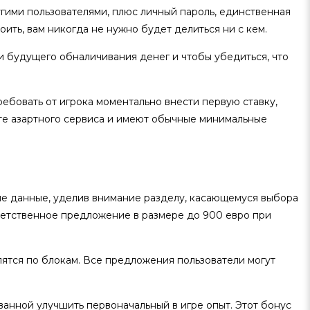
гими пользователями, плюс личный пароль, единственная
ить, вам никогда не нужно будет делиться ни с кем.
и будущего обналичивания денег и чтобы убедиться, что
ребовать от игрока моментально внести первую ставку,
айте азартного сервиса и имеют обычные минимальные
ные данные, уделив внимание разделу, касающемуся выбора
иветственное предложение в размере до 900 евро при
ятся по блокам. Все предложения пользователи могут
ванной улучшить первоначальный в игре опыт. Этот бонус