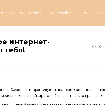
ome
NIEUW
Kleding
Accessoires
SALE
Over 
ое интернет-
Кэт Каз
 тебя!
нной Curacao, что гарантирует и подтверждает его законност
 с модернизированной стратегией, первоначально предложив