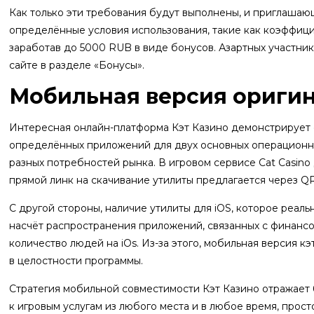
Как только эти требования будут выполнены, и приглашаю
определённые условия использования, такие как коэффици
заработав до 5000 RUB в виде бонусов. Азартных участни
сайте в разделе «Бонусы».
Мобильная версия оригин
Интересная онлайн-платформа Кэт Казино демонстрирует 
определённых приложений для двух основных операционных 
разных потребностей рынка. В игровом сервисе Cat Casino
прямой линк на скачивание утилиты предлагается через QR
С другой стороны, наличие утилиты для iOS, которое реал
насчёт распространения приложений, связанных с финансо
количество людей на iOs. Из-за этого, мобильная версия 
в целостности программы.
Стратегия мобильной совместимости Кэт Казино отражает 
к игровым услугам из любого места и в любое время, прос