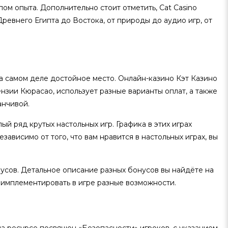
ом опыта. Дополнительно стоит отметить, Cat Casino
ревнего Египта до Востока, от природы до аудио игр, от
на самом деле достойное место. Онлайн-казино Кэт Казино
ензии Кюрасао, использует разные варианты оплат, а также
анчивой.
й ряд крутых настольных игр. Графика в этих играх
зависимо от того, что вам нравится в настольных играх, вы
нусов. Детальное описание разных бонусов вы найдёте на
ю имплементировать в игре разные возможности.