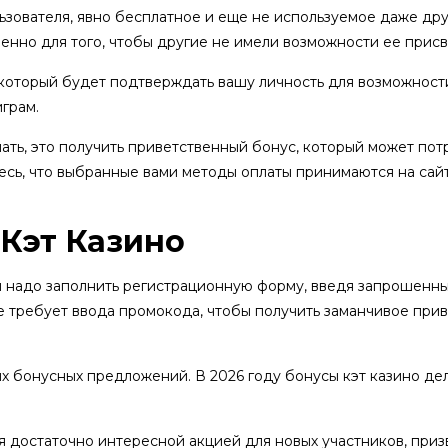
зователя, явно бесплатное и еще не используемое даже дру
енно для того, чтобы другие не имели возможности ее присво
, который будет подтверждать вашу личность для возможност
играм.
лать, это получить приветственный бонус, который может пот
итесь, что выбранные вами методы оплаты принимаются на с
Кэт Казино
Вам надо заполнить регистрационную форму, введя запрошен
не требует ввода промокода, чтобы получить заманчивое пр
 бонусных предложений. В 2026 году бонусы кэт казино дел
я достаточно интересной акцией для новых участников, приз