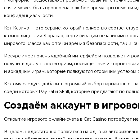
Платформа предоставляет реальные гарантии с точки зрени
связи может быть проверена в любое время при помощи и
конфиденциальности.
Кэт Казино — это сервис, который полностью соответствуе
казино лицензии Кюрасао, сертификации независимых орга
мирового класса как с точки зрения безопасности, так и ка
Ресурс имеет очень удобный интерфейс и позволяет игро
получить доступ к категориям, посвященным интернет-кази
и аркадным играм, которые пользуются огромным успехом 
К этому следует добавить огромный выбор вариантов опла
среди которых PayPal и Skrill, которые предлагают по пол
Создаём аккаунт в игрово
Открытие игрового онлайн-счета в Cat Casino потребует не
В целом, недостаточно полагаться на одно из авторизован