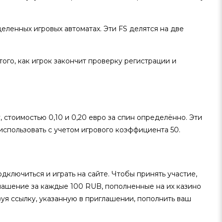
еленных игровых автоматах. Эти FS делятся на две
го, как игрок закончит проверку регистрации и
 стоимостью 0,10 и 0,20 евро за спин определённо. Эти
использовать с учетом игрового коэффициента 50.
ключиться и играть на сайте. Чтобы принять участие,
глашение за каждые 100 RUB, пополненные на их казино
зуя ссылку, указанную в приглашении, пополнить ваш