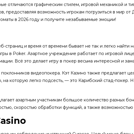
ые отличаются графическим стилем, игровой механикой и тип
в, предоставляя возможность игрокам погрузиться в мир от Д
томаты в 2026 году и получите незабываемые эмоции!
-страниц и время от времени бывает не так и легко найти 
игры в Poker. Азартное учреждение работает по игровой лиц
ии. Всё это делает игру в покер весьма интересной и зам
поклонников видеопокера. Кэт Казино также предлагает целы
 на которую легко подсесть, — это Карибский стад-покер. Не
едлагает азартным участникам большое количество разных бо
жностью, скоростью обработки функций, а также возможность
asino