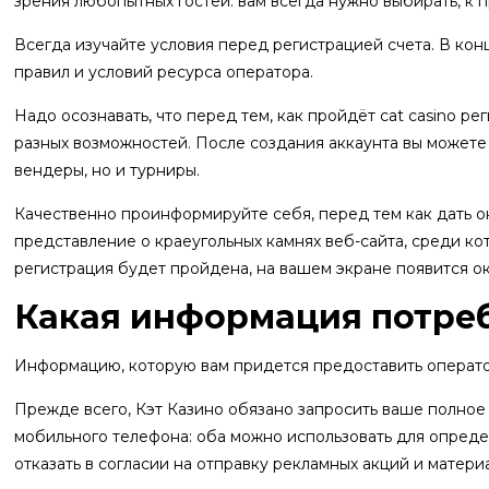
зрения любопытных гостей: вам всегда нужно выбирать, к 
Всегда изучайте условия перед регистрацией счета. В кон
правил и условий ресурса оператора.
Надо осознавать, что перед тем, как пройдёт cat casino р
разных возможностей. После создания аккаунта вы можете 
вендеры, но и турниры.
Качественно проинформируйте себя, перед тем как дать ок
представление о краеугольных камнях веб-сайта, среди к
регистрация будет пройдена, на вашем экране появится 
Какая информация потреб
Информацию, которую вам придется предоставить оператору
Прежде всего, Кэт Казино обязано запросить ваше полное
мобильного телефона: оба можно использовать для опреде
отказать в согласии на отправку рекламных акций и матери