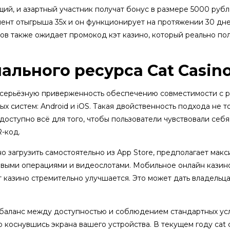
щий, и азартный участник получат бонус в размере 5000 ру
ент отыгрыша 35x и он функционирует на протяжении 30 дней
ков также ожидает промокод кэт казино, который реально по
ального ресурса Cat Casin
серьёзную приверженность обеспечению совместимости с ра
систем: Android и iOS. Такая двойственность подхода не т
 доступно всё для того, чтобы пользователи чувствовали себ
-код.
ьно загрузить самостоятельно из App Store, предполагает ма
выми операциями и видеослотами. Мобильное онлайн казино
кэт казино стремительно улучшается. Это может дать владель
баланс между доступностью и соблюдением стандартных услов
то коснувшись экрана вашего устройства. В текущем году cat