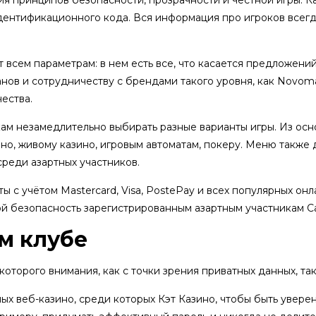
я принципов безопасности, прозрачности и честной игры. Ка
дентификационного кода. Вся информация про игроков всег
т всем параметрам: в нем есть все, что касается предложен
нов и сотрудничеству с брендами такого уровня, как Novom
чества.
кам незамедлительно выбирать разные варианты игры. Из ос
но, живому казино, игровым автоматам, покеру. Меню также 
среди азартных участников.
ты с учётом Mastercard, Visa, PostePay и всех популярных 
ной безопасность зарегистрированным азартным участникам Ca
м клубе
которого внимания, как с точки зрения приватных данных, та
ных веб-казино, среди которых Кэт Казино, чтобы быть увер