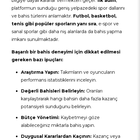
bilgiye dayalı kararlar vermekten geçer.
İlk adım
,
platformun sunduğu geniş yelpazedeki spor dallarını
ve bahis türlerini anlamaktır.
Futbol, basketbol,
tenis gibi popüler sporların yanı sıra
, e-spor ve
sanal sporlar gibi daha niş alanlarda da bahis yapma
imkanı sunulmaktadır.
Başarılı bir bahis deneyimi için dikkat edilmesi
gereken bazı ipuçları:
Araştırma Yapın:
Takımların ve oyuncuların
performans istatistiklerini inceleyin.
Değerli Bahisleri Belirleyin:
Oranları
karşılaştırarak hangi bahsin daha fazla kazanç
potansiyeli sunduğunu belirleyin.
Bütçe Yönetimi:
Kaybetmeyi göze
alabileceğiniz miktarla bahis yapın.
Duygusal Kararlardan Kaçının:
Kazanç veya