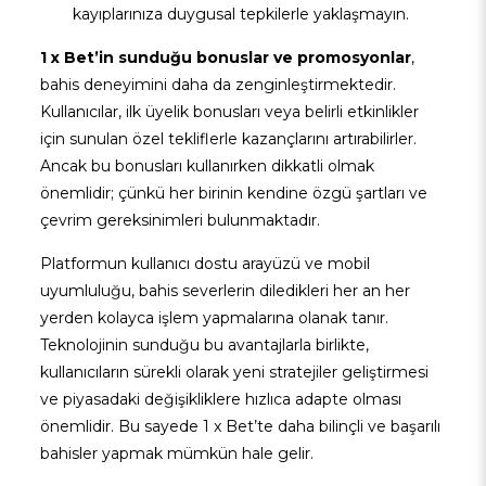
kayıplarınıza duygusal tepkilerle yaklaşmayın.
1 x Bet’in sunduğu bonuslar ve promosyonlar
,
bahis deneyimini daha da zenginleştirmektedir.
Kullanıcılar, ilk üyelik bonusları veya belirli etkinlikler
için sunulan özel tekliflerle kazançlarını artırabilirler.
Ancak bu bonusları kullanırken dikkatli olmak
önemlidir; çünkü her birinin kendine özgü şartları ve
çevrim gereksinimleri bulunmaktadır.
Platformun kullanıcı dostu arayüzü ve mobil
uyumluluğu, bahis severlerin diledikleri her an her
yerden kolayca işlem yapmalarına olanak tanır.
Teknolojinin sunduğu bu avantajlarla birlikte,
kullanıcıların sürekli olarak yeni stratejiler geliştirmesi
ve piyasadaki değişikliklere hızlıca adapte olması
önemlidir. Bu sayede 1 x Bet’te daha bilinçli ve başarılı
bahisler yapmak mümkün hale gelir.