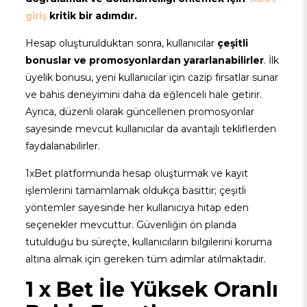
giriş
kritik bir adımdır.
Hesap oluşturulduktan sonra, kullanıcılar
çeşitli
bonuslar ve promosyonlardan yararlanabilirler
. İlk
üyelik bonusu, yeni kullanıcılar için cazip fırsatlar sunar
ve bahis deneyimini daha da eğlenceli hale getirir.
Ayrıca, düzenli olarak güncellenen promosyonlar
sayesinde mevcut kullanıcılar da avantajlı tekliflerden
faydalanabilirler.
1xBet platformunda hesap oluşturmak ve kayıt
işlemlerini tamamlamak oldukça basittir; çeşitli
yöntemler sayesinde her kullanıcıya hitap eden
seçenekler mevcuttur. Güvenliğin ön planda
tutulduğu bu süreçte, kullanıcıların bilgilerini koruma
altına almak için gereken tüm adımlar atılmaktadır.
1 x Bet İle Yüksek Oranlı