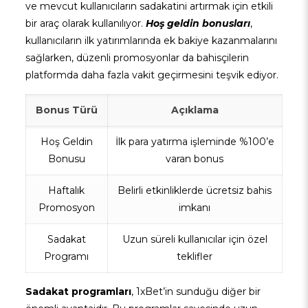
ve mevcut kullanıcıların sadakatini artırmak için etkili
bir araç olarak kullanılıyor.
Hoş geldin bonusları
,
kullanıcıların ilk yatırımlarında ek bakiye kazanmalarını
sağlarken, düzenli promosyonlar da bahisçilerin
platformda daha fazla vakit geçirmesini teşvik ediyor.
Bonus Türü
Açıklama
Hoş Geldin
İlk para yatırma işleminde %100’e
Bonusu
varan bonus
Haftalık
Belirli etkinliklerde ücretsiz bahis
Promosyon
imkanı
Sadakat
Uzun süreli kullanıcılar için özel
Programı
teklifler
Sadakat programları
, 1xBet’in sunduğu diğer bir