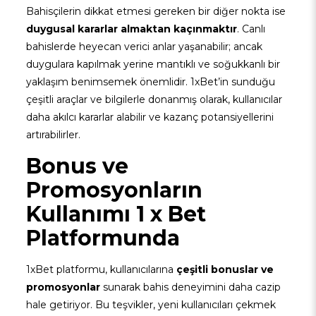
Bahisçilerin dikkat etmesi gereken bir diğer nokta ise
duygusal kararlar almaktan kaçınmaktır
. Canlı
bahislerde heyecan verici anlar yaşanabilir; ancak
duygulara kapılmak yerine mantıklı ve soğukkanlı bir
yaklaşım benimsemek önemlidir. 1xBet’in sunduğu
çeşitli araçlar ve bilgilerle donanmış olarak, kullanıcılar
daha akılcı kararlar alabilir ve kazanç potansiyellerini
artırabilirler.
Bonus ve
Promosyonların
Kullanımı 1 x Bet
Platformunda
1xBet platformu, kullanıcılarına
çeşitli bonuslar ve
promosyonlar
sunarak bahis deneyimini daha cazip
hale getiriyor. Bu teşvikler, yeni kullanıcıları çekmek