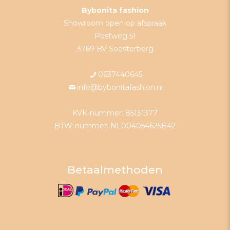
Bybonita fashion
Showroom open op afspraak
Postweg 51
3769 BV Soesterberg
0637440645
info@bybonitafashion.nl
KVK-nummer: 85131377
BTW-nummer: NL004054625B42
Betaalmethoden