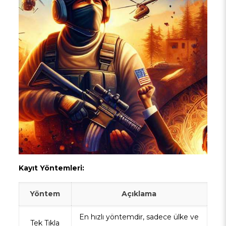
Kayıt Yöntemleri:
Yöntem
Açıklama
En hızlı yöntemdir, sadece ülke ve
Tek Tıkla