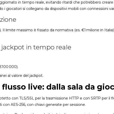
giornato in tempo reale, evitando ritardi che potrebbero creare dis
i giocatori si collegano da dispositivi mobili con connessioni vari
uzione
ità). Il limite massimo è fissato da normativa (es. €1 milione in Italia
il jackpot in tempo reale
 €100 000).
ei al valore del jackpot.
lusso live: dalla sala da gioc
è protetto con TLS/SSL per la trasmissione HTTP e con SRTP per il
ati con AES‑256, con chiavi generate per sessione.