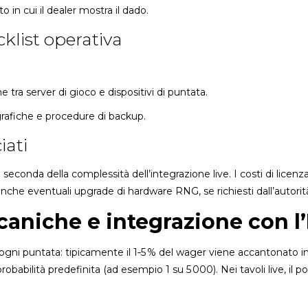
 in cui il dealer mostra il dado.
klist operativa
tra server di gioco e dispositivi di puntata.
ografiche e procedure di backup.
iati
 seconda della complessità dell’integrazione live. I costi di licen
anche eventuali upgrade di hardware RNG, se richiesti dall’autorit
caniche e integrazione con 
gni puntata: tipicamente il 1‑5 % del wager viene accantonato in
obabilità predefinita (ad esempio 1 su 5 000). Nei tavoli live, il 