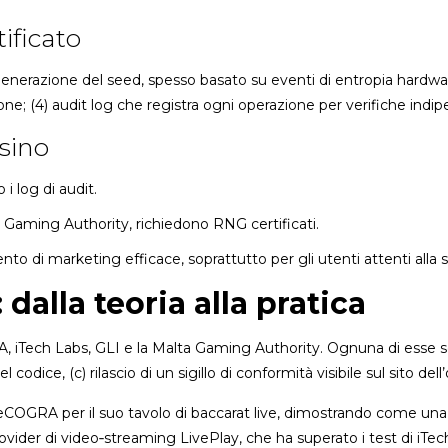
tificato
enerazione del seed, spesso basato su eventi di entropia hardwa
sione; (4) audit log che registra ogni operazione per verifiche indip
asino
 i log di audit.
a Gaming Authority, richiedono RNG certificati.
to di marketing efficace, soprattutto per gli utenti attenti alla 
 dalla teoria alla pratica
A, iTech Labs, GLI e la Malta Gaming Authority. Ognuna di esse s
l codice, (c) rilascio di un sigillo di conformità visibile sul sito del
 eCOGRA per il suo tavolo di baccarat live, dimostrando come una 
provider di video‑streaming LivePlay, che ha superato i test di iT