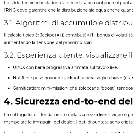
Le sfide tecniche includono la necessità di mantenere il pool ag
l’RNG deve garantire che la distribuzione sia equa anche quando 
3.1. Algoritmi di accumulo e distrib
Il calcolo tipico è: Jackpot = (Σ contributi) × (1 + bonus di volatil
aumentando la tensione del prossimo spin.
3.2. Esperienza utente: visualizzare 
UI/UX con barra progressiva animata sul tavolo live.
Notifiche push quando il jackpot supera soglie chiave (es.
Gamification: mini‑missioni che sbloccano “boost” temporan
4. Sicurezza end‑to‑end del f
La crittografia è il fondamento della sicurezza live. Il video 
manipolare le immagini del dealer. I dati di puntata sono cript