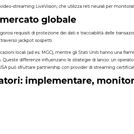
i video‑streaming LiveVision, che utilizza reti neurali per monitor
 mercato globale
 requisiti di protezione dei dati e tracciabilità delle transazio
attraverso jackpot sospetti.
ficazioni locali (ad es. MGC), mentre gli Stati Uniti hanno una fr
. Queste differenze influenzano le strategie di lancio: un operato
 USA può sfruttare partnership con provider di streaming certificat
eratori: implementare, monit