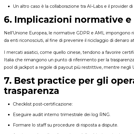
Un altro caso è la collaborazione tra AI‑Labs e il provider d
6. Implicazioni normative e
Nell’Unione Europea, le normative GDPR e AML impongono rigorosi
da enti riconosciuti, al fine di prevenire il riciclaggio di denaro 
I mercati asiatici, come quello cinese, tendono a favorire certi
Italia che rimangono un punto di riferimento per la trasparenza
pool di jackpot a regole di payout più restrittive, mentre negli
7. Best practice per gli op
trasparenza
Checklist post‑certificazione:
Eseguire audit interno trimestrale dei log RNG.
Formare lo staff su procedure di risposta a dispute.