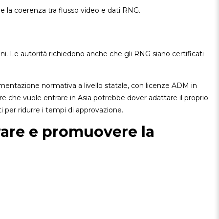
are la coerenza tra flusso video e dati RNG.
ni. Le autorità richiedono anche che gli RNG siano certificati
ammentazione normativa a livello statale, con licenze ADM in
re che vuole entrare in Asia potrebbe dover adattare il proprio
i per ridurre i tempi di approvazione.
orare e promuovere la