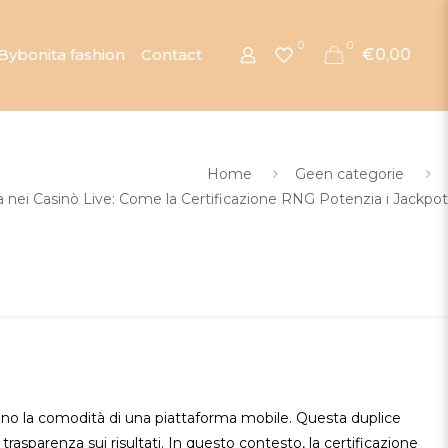
0
0
Bybonita fashion
Contact
€0,00
Home
Geen categorie
 nei Casinò Live: Come la Certificazione RNG Potenzia i Jackpot
liono la comodità di una piattaforma mobile. Questa duplice
asparenza sui risultati. In questo contesto, la certificazione