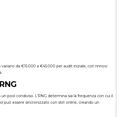
za variano da €15 000 a €45 000 per audit iniziale, con rinnovi
à.
l’RNG
 un pool condiviso. L’RNG determina sia la frequenza con cui il
pool può essere sincronizzato con slot online, creando un