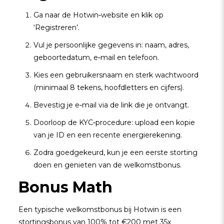
Ga naar de Hotwin‑website en klik op
‘Registreren’.
Vul je persoonlijke gegevens in: naam, adres,
geboortedatum, e‑mail en telefoon.
Kies een gebruikersnaam en sterk wachtwoord
(minimaal 8 tekens, hoofdletters en cijfers).
Bevestig je e‑mail via de link die je ontvangt.
Doorloop de KYC‑procedure: upload een kopie
van je ID en een recente energierekening.
Zodra goedgekeurd, kun je een eerste storting
doen en genieten van de welkomstbonus.
Bonus Math
Een typische welkomstbonus bij Hotwin is een
stortingsbonus van 100% tot €200 met 35x