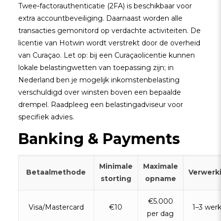
Twee‑factorauthenticatie (2FA) is beschikbaar voor
extra accountbeveiliging. Daarnaast worden alle
transacties gemonitord op verdachte activiteiten. De
licentie van Hotwin wordt verstrekt door de overheid
van Curaçao. Let op: bij een Curaçaolicentie kunnen
lokale belastingwetten van toepassing zijn; in
Nederland ben je mogelijk inkomstenbelasting
verschuldigd over winsten boven een bepaalde
drempel. Raadpleeg een belastingadviseur voor
specifiek advies.
Banking & Payments
Minimale
Maximale
Betaalmethode
Verwerki
storting
opname
€5.000
Visa/Mastercard
€10
1–3 wer
per dag