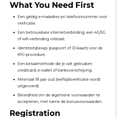
What You Need First
Een geldig e‑mailadres en telefoonnummer voor
verificatie.
Een betrouwbare internetverbinding; een 4G/5G
of wifi‐verbinding volstaat.
Identiteitsbewijs (paspoort of ID‑kaart) voor de
KYC‑procedure.
Een betaalmethode die je wilt gebruiken:
creditcard, e‑wallet of bankoverschrijving.
Minimaal 18 jaar oud (leeftijdsverificatie wordt
uitgevoerd).
Bereidheid om de algemene voorwaarden te
accepteren, met name de bonusvoorwaarden.
Registration