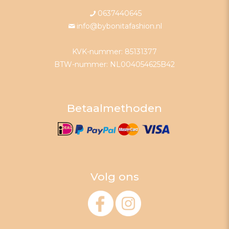
0637440645
info@bybonitafashion.nl
KVK-nummer: 85131377
BTW-nummer: NL004054625B42
Betaalmethoden
Volg ons