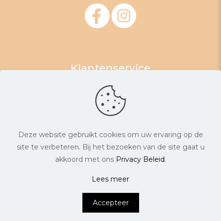
Klantenservice
Algemene Voorwaarden
Retourneren
Levertijd & Verzendkosten
Garantie & Klachten
Deze website gebruikt cookies om uw ervaring op de
Privacyverklaring
site te verbeteren. Bij het bezoeken van de site gaat u
akkoord met ons
Privacy Beleid
.
© ByBonita Fashion. Alle rechten voorbehouden. |
Lees meer
0
Website laten maken
door Chuck's
Accepteer
Hoe kan ik je helpen?