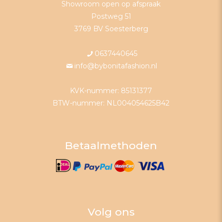
Showroom open op afspraak
Postweg 51
3769 BV Soesterberg
0637440645
info@bybonitafashion.nl
KVK-nummer: 85131377
BTW-nummer: NL004054625B42
Betaalmethoden
Volg ons