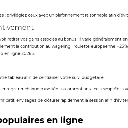
 privilégiez ceux avec un plafonnement raisonnable afin d’éviter
entivement
 retirer vos gains associés au bonus ; il varie généralement ent
également la contribution au wagering : roulette européenne = 25 
o en ligne 2026 ».
re tableau afin de centraliser votre suivi budgétaire.
 enregistrer chaque mise liée aux promotions ; cela simplifie la v
ificatif, envisagez de clôturer rapidement la session afin d’évit
populaires en ligne