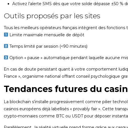
Activez l’alerte SMS dès que votre solde dépasse ±50 % d
Outils proposés par les sites
Tous les meilleurs opérateurs français intègrent des fonctions t
Limite maximale mensuelle de dépôt
Temps limité par session (<90 minutes)
Option « pause » automatique pendant laquelle aucune mise 
En cas de doute persistant quant à votre comportement ludiq
France », organisme national offrant conseil psychologique gr
Tendances futures du casino
La blockchain s’installe progressivement comme pilier technolo
casinos européens déjà labellisés « provably fair ». Cette trans
crypto‑monnaies comme BTC ou USDT pour déposer instantané
Parallèlement , la réalité virtuelle prend forme grâce aux cas