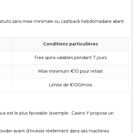
s gratuits sans mise minimale ou cashback hebdomadaire allant
Conditions particulières
Free spins valables pendant 7 jours
Mise minimum €10 pour retrait
Limite de €100/mois
s est le plus favorable (exemple : Casino Y propose un
rovider avant d’investir réellement dans ses machines