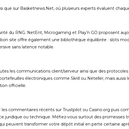
ainsi que sur Basketnews.Net, où plusieurs experts évaluent chaq
écurité du RNG. NetEnt, Microgaming et Play’n GO proposent aujourd
site offre également une bibliothèque équilibrée : slots modern
sive sans latence notable.
outes les communications client/serveur ainsi que des protocoles 
rtefeuilles électroniques comme Skrill ou Neteller, mais aussi
n officielle.
 les commentaires récents sur Trustpilot ou Casino.org puis com
juridique ou technique. Méfiez‑vous surtout des promesses trop b
ui peuvent transformer votre dépôt initial en perte certaine ap