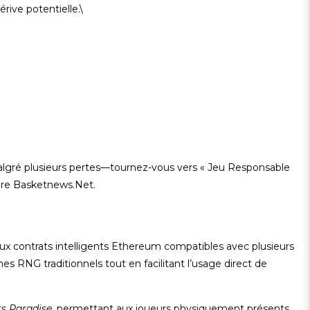
ive potentielle.\
algré plusieurs pertes—tournez-vous vers « Jeu Responsable
aire Basketnews.Net.
aux contrats intelligents Ethereum compatibles avec plusieurs
es RNG traditionnels tout en facilitant l’usage direct de
ts Paradise
, permettant aux joueurs physiquement présents