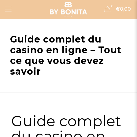
0
€0,00
Guide complet du
casino en ligne – Tout
ce que vous devez
savoir
Guide complet
du casino en