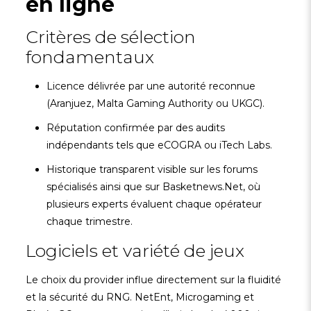
en ligne
Critères de sélection
fondamentaux
Licence délivrée par une autorité reconnue
(Aranjuez, Malta Gaming Authority ou UKGC).
Réputation confirmée par des audits
indépendants tels que eCOGRA ou iTech Labs.
Historique transparent visible sur les forums
spécialisés ainsi que sur Basketnews.Net, où
plusieurs experts évaluent chaque opérateur
chaque trimestre.
Logiciels et variété de jeux
Le choix du provider influe directement sur la fluidité
et la sécurité du RNG. NetEnt, Microgaming et