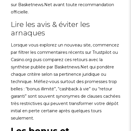
sur Basketnews.Net avant toute recommandation
officielle.
Lire les avis & éviter les
arnaques
Lorsque vous explorez un nouveau site, commencez
par filtrer les commentaires récents sur Trustpilot ou
Casino.org puis comparez ces retours avec la
synthèse publiée par Basketnews.Net qui pondère
chaque critère selon sa pertinence juridique ou
technique. Méfiez‑vous surtout des promesses trop
belles : “bonus illimité”, “cashback à vie” ou “retour
garanti” sont souvent synonymes de clauses cachées
très restrictives qui peuvent transformer votre dépôt
initial en perte certaine après quelques tours
seulement.