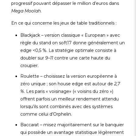
progressif pouvant dépasser le million d’euros dans
Mega Moolah
.
En ce qui concerne les jeux de table traditionnels :
Blackjack – version classique « European » avec
règle du stand on soft17 donne généralement un
edge <0,5 %. La stratégie optimale consiste à
doubler sur
9–11
contre une carte haute du
croupier.
Roulette – choisissez la version européenne à
zéro unique ; son house edge est autour de
2,7
%
. Les paris « voisinage» (« voisins du zéro »)
offrent parfois un meilleur rendement attendu
lorsqu’ils sont combinés avec des systèmes
comme celui d’Orphelin.
Baccarat – misez majoritairement sur le banquier
qui possède un avantage statistique légèrement