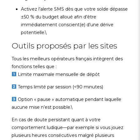
Activez l’alerte SMS dès que votre solde dépasse
±50 % du budget alloué afin d’être
immédiatement conscient(e) d’une dérive
potentielle.\
Outils proposés par les sites
Tous les meilleurs opérateurs français intègrent des
fonctions telles que :
Limite maximale mensuelle de dépôt
Temps limité par session (<90 minutes)
Option « pause » automatique pendant laquelle
aucune mise n’est possible.\
En cas de doute persistant quant à votre
comportement ludique—par exemple si vous jouez
plusieurs heures consécutives malgré plusieurs