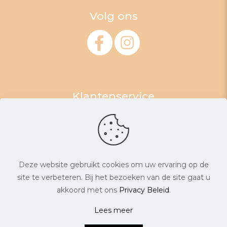
Volg ons
Klantenservice
Algemene Voorwaarden
Retourneren
Levertijd & Verzendkosten
Garantie & Klachten
Deze website gebruikt cookies om uw ervaring op de
Privacyverklaring
site te verbeteren. Bij het bezoeken van de site gaat u
akkoord met ons
Privacy Beleid
.
© ByBonita Fashion. Alle rechten voorbehouden. |
Lees meer
0
Website laten maken
door Chuck's