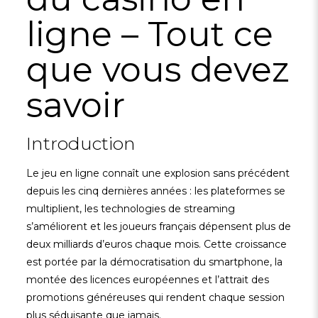
ligne – Tout ce
que vous devez
savoir
Introduction
Le jeu en ligne connaît une explosion sans précédent
depuis les cinq dernières années : les plateformes se
multiplient, les technologies de streaming
s’améliorent et les joueurs français dépensent plus de
deux milliards d’euros chaque mois. Cette croissance
est portée par la démocratisation du smartphone, la
montée des licences européennes et l’attrait des
promotions généreuses qui rendent chaque session
plus séduisante que jamais.