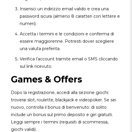
Inserisci un indirizzo email valido e crea una
password sicura (almeno 8 caratteri con lettere e
numeri).
Accetta i termini e le condizioni e conferma di
essere maggiorenne. Potresti dover scegliere
una valuta preferita.
Verifica l’account tramite email o SMS cliccando
sul link ricevuto.
Games & Offers
Dopo la registrazione, accedi alla sezione giochi:
troverai slot, roulette, blackjack e videopoker. Se sei
nuovo, controlla il bonus di benvenuto: di solito
include un bonus sul primo deposito e giri gratuiti.
Leggi sempre i termini (requisiti di scommessa,
giochi validi).