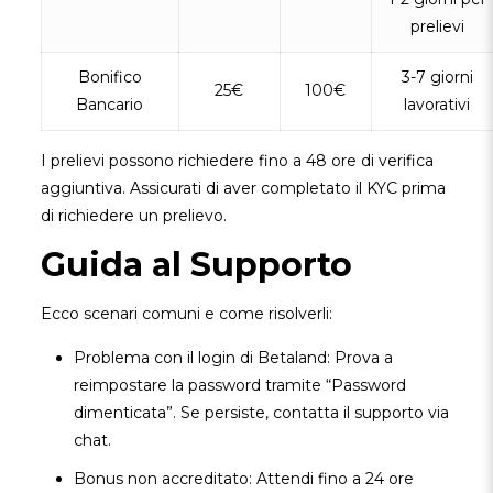
prelievi
Bonifico
3-7 giorni
25€
100€
Bancario
lavorativi
I prelievi possono richiedere fino a 48 ore di verifica
aggiuntiva. Assicurati di aver completato il KYC prima
di richiedere un prelievo.
Guida al Supporto
Ecco scenari comuni e come risolverli:
Problema con il login di Betaland: Prova a
reimpostare la password tramite “Password
dimenticata”. Se persiste, contatta il supporto via
chat.
Bonus non accreditato: Attendi fino a 24 ore