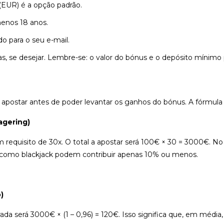
(EUR) é a opção padrão.
enos 18 anos.
o para o seu e-mail.
as, se desejar. Lembre-se: o valor do bónus e o depósito mínimo 
 apostar antes de poder levantar os ganhos do bónus. A fórmula 
wagering)
uisito de 30x. O total a apostar será 100€ × 30 = 3000€. No en
como blackjack podem contribuir apenas 10% ou menos.
o)
 será 3000€ × (1 – 0,96) = 120€. Isso significa que, em média,