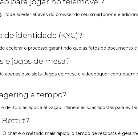
ão para jogar no telemóvel?
 Pode aceder através do browser do seu smartphone e adicionar 
 de identidade (KYC)?
 acelerar o processo garantindo que as fotos do documento e d
s e jogos de mesa?
da apenas para slots. Jogos de mesa e videopóquer contribuem 
wagering a tempo?
 de 30 dias após a ativação. Planeie as suas apostas para evitar 
Bettilt?
il. O chat é o método mais rápido; o tempo de resposta é geralme