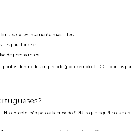
limites de levantamento mais altos.
ites para torneios.
lso de perdas maior.
e pontos dentro de um período (por exemplo, 10 000 pontos para
portugueses?
açao. No entanto, não possui licença do SRIJ, o que significa q