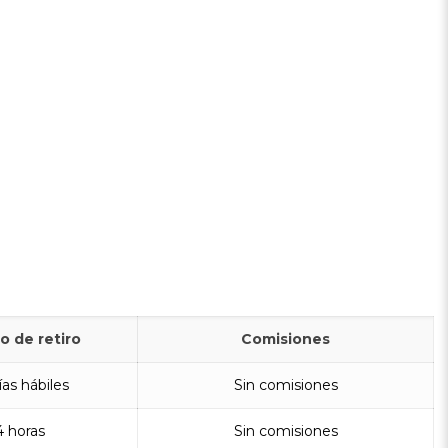
o de retiro
Comisiones
ías hábiles
Sin comisiones
4 horas
Sin comisiones