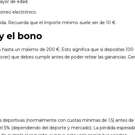
mayor de edad.
orreo electrónico.
nida. Recuerda que el importe mínimo suele ser de 10 €.
y el bono
 hasta un máximo de 200 €. Esto significa que si depositas 100 €,
over) que debes cumplir antes de poder retirar las ganancias. Gen
s deportivas (normalmente con cuotas mínimas de 1.5) antes de so
l 5% (dependiendo del deporte y mercado). La pérdida esperada s