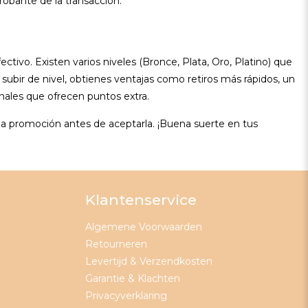
robante de la transacción.
tivo. Existen varios niveles (Bronce, Plata, Oro, Platino) que
bir de nivel, obtienes ventajas como retiros más rápidos, un
nales que ofrecen puntos extra.
la promoción antes de aceptarla. ¡Buena suerte en tus
Klantenservice
Algemene Voorwaarden
Retourneren
Levertijd & Verzendkosten
Garantie & Klachten
Privacyverklaring