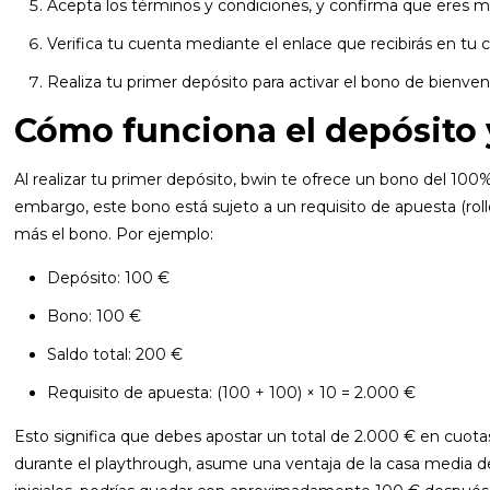
Acepta los términos y condiciones, y confirma que eres 
Verifica tu cuenta mediante el enlace que recibirás en tu c
Realiza tu primer depósito para activar el bono de bienve
Cómo funciona el depósito 
Al realizar tu primer depósito, bwin te ofrece un bono del 100%
embargo, este bono está sujeto a un requisito de apuesta (roll
más el bono. Por ejemplo:
Depósito: 100 €
Bono: 100 €
Saldo total: 200 €
Requisito de apuesta: (100 + 100) × 10 = 2.000 €
Esto significa que debes apostar un total de 2.000 € en cuota
durante el playthrough, asume una ventaja de la casa media de