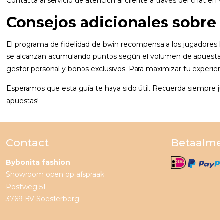
Contacta al servicio de atención al cliente a través del chat e
Consejos adicionales sobre
El programa de fidelidad de bwin recompensa a los jugadores ha
se alcanzan acumulando puntos según el volumen de apuestas.
gestor personal y bonos exclusivos. Para maximizar tu experi
Esperamos que esta guía te haya sido útil. Recuerda siempre j
apuestas!
Contact
Betaalm
Bybonita fashion
Showroom open op afspraak
Postweg 51
3769 BV Soesterberg