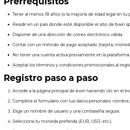
Prerrequisitos
Tener al menos 18 años (o la mayoría de edad legal en tu p
Residir en un país donde esté disponible el sitio de bwin sp
Disponer de una dirección de correo electrónico válida.
Contar con un método de pago aceptado (tarjeta, monedero
No tener una cuenta activa previamente en la plataforma
Aceptar los términos y condiciones promocionales al regist
Registro paso a paso
Accede a la página principal de bwin haciendo clic en el bo
Completa el formulario con tus datos personales: nombre, 
Elige un nombre de usuario y una contraseña segura.
Selecciona tu moneda preferida (EUR, USD, etc.).