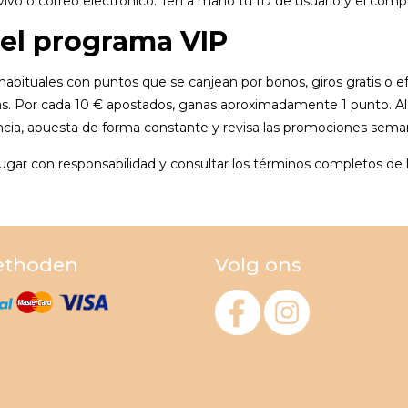
n vivo o correo electrónico. Ten a mano tu ID de usuario y el comp
 el programa VIP
bituales con puntos que se canjean por bonos, giros gratis o efec
 Por cada 10 € apostados, ganas aproximadamente 1 punto. Al su
encia, apuesta de forma constante y revisa las promociones sema
ugar con responsabilidad y consultar los términos completos de 
ethoden
Volg ons