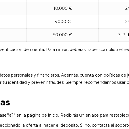
10.000 €
2
5.000 €
2
50.000 €
3–7 d
erificación de cuenta. Para retirar, deberás haber cumplido el re
 datos personales y financieros. Además, cuenta con políticas de 
r tu identidad y prevenir fraudes. Siempre recomendamos usar con
mas
aseña?” en la página de inicio. Recibirás un enlace para restablece
eccionado la oferta al hacer el depósito. Si no, contacta al soport