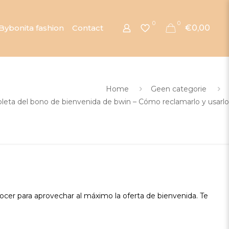
0
0
Bybonita fashion
Contact
€0,00
Home
Geen categorie
leta del bono de bienvenida de bwin – Cómo reclamarlo y usarlo
onocer para aprovechar al máximo la oferta de bienvenida. Te