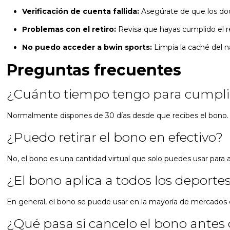
Verificación de cuenta fallida:
Asegúrate de que los doc
Problemas con el retiro:
Revisa que hayas cumplido el r
No puedo acceder a bwin sports:
Limpia la caché del n
Preguntas frecuentes
¿Cuánto tiempo tengo para cumplir 
Normalmente dispones de 30 días desde que recibes el bono. P
¿Puedo retirar el bono en efectivo?
No, el bono es una cantidad virtual que solo puedes usar para ap
¿El bono aplica a todos los deporte
En general, el bono se puede usar en la mayoría de mercados 
¿Qué pasa si cancelo el bono antes 