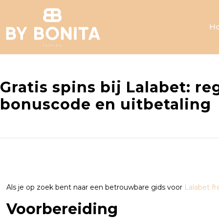
H
Gratis spins bij Lalabet: reg
bonuscode en uitbetaling
Als je op zoek bent naar een betrouwbare gids voor
Lalabet fr
Voorbereiding