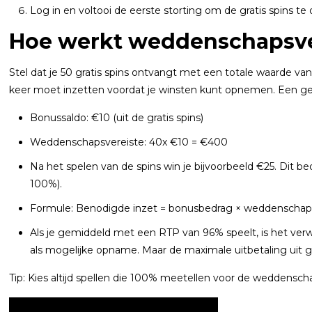
Log in en voltooi de eerste storting om de gratis spins
Hoe werkt weddenschapsve
Stel dat je 50 gratis spins ontvangt met een totale waarde v
keer moet inzetten voordat je winsten kunt opnemen. Een ge
Bonussaldo: €10 (uit de gratis spins)
Weddenschapsvereiste: 40x €10 = €400
Na het spelen van de spins win je bijvoorbeeld €25. Dit 
100%).
Formule: Benodigde inzet = bonusbedrag × weddenschapsfa
Als je gemiddeld met een RTP van 96% speelt, is het verwa
als mogelijke opname. Maar de maximale uitbetaling uit g
Tip: Kies altijd spellen die 100% meetellen voor de weddenscha