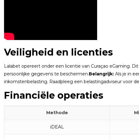
Veiligheid en licenties
Lalabet opereert onder een licentie van Curaçao eGaming. Dit 
persoonlijke gegevens te beschermen.
Belangrijk:
Als je in e
inkomstenbelasting. Raadpleeg een belastingadviseur voor de 
Financiële operaties
Methode
Mi
iDEAL