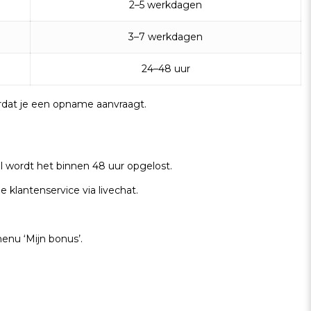
2–5 werkdagen
3–7 werkdagen
24–48 uur
ordat je een opname aanvraagt.
l wordt het binnen 48 uur opgelost.
 klantenservice via livechat.
enu ‘Mijn bonus’.