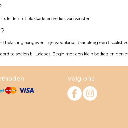
?
s leiden tot blokkade en verlies van winsten.
n?
lf belasting aangeven in je woonland. Raadpleeg een fiscalist vo
ord te spelen bij Lalabet. Begin met een klein bedrag en geniet 
ethoden
Volg ons