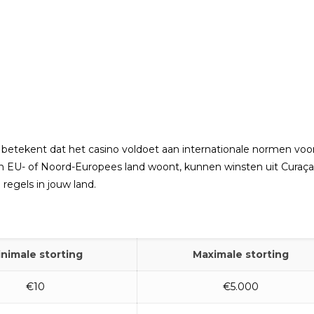
betekent dat het casino voldoet aan internationale normen voor 
en EU- of Noord-Europees land woont, kunnen winsten uit Curaça
regels in jouw land.
nimale storting
Maximale storting
€10
€5.000