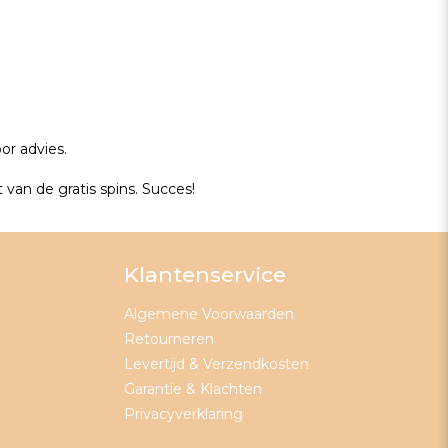
or advies.
van de gratis spins. Succes!
Klantenservice
Algemene Voorwaarden
Retourneren
Levertijd & Verzendkosten
Garantie & Klachten
Privacyverklaring