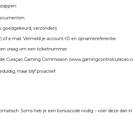
stappen:
 documenten.
g, goedgekeurd, verzonden).
) of e-mail. Vermeld je account-ID en opnamereferentie.
ng en vraag om een ticketnummer.
bij de Curaçao Gaming Commission (www.gamingcontrolcuracao.c
uldig, maar blijf proactief.
utomatisch. Soms heb je een bonuscode nodig – voer deze dan in b