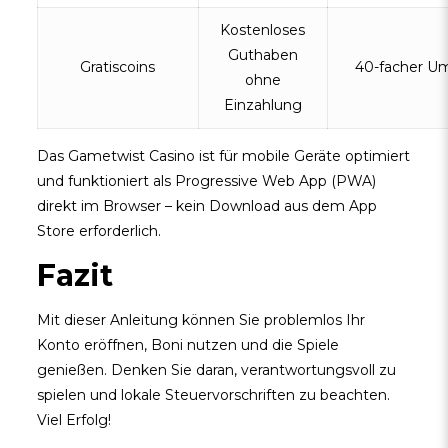
Kostenloses
Guthaben
Gratiscoins
40-facher U
ohne
Einzahlung
Das Gametwist Casino ist für mobile Geräte optimiert
und funktioniert als Progressive Web App (PWA)
direkt im Browser – kein Download aus dem App
Store erforderlich.
Fazit
Mit dieser Anleitung können Sie problemlos Ihr
Konto eröffnen, Boni nutzen und die Spiele
genießen. Denken Sie daran, verantwortungsvoll zu
spielen und lokale Steuervorschriften zu beachten.
Viel Erfolg!