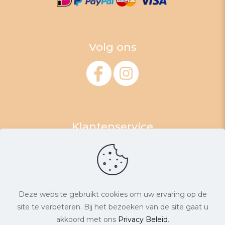
Volg ons
Klantenservice
Algemene Voorwaarden
Retourneren
Levertijd & Verzendkosten
Garantie & Klachten
Deze website gebruikt cookies om uw ervaring op de
Privacyverklaring
site te verbeteren. Bij het bezoeken van de site gaat u
akkoord met ons
Privacy Beleid
.