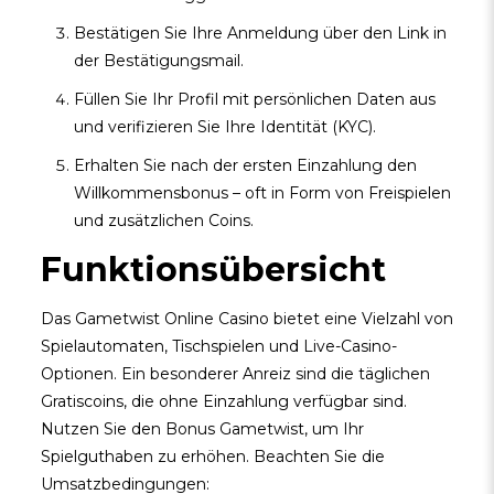
Bestätigen Sie Ihre Anmeldung über den Link in
der Bestätigungsmail.
Füllen Sie Ihr Profil mit persönlichen Daten aus
und verifizieren Sie Ihre Identität (KYC).
Erhalten Sie nach der ersten Einzahlung den
Willkommensbonus – oft in Form von Freispielen
und zusätzlichen Coins.
Funktionsübersicht
Das Gametwist Online Casino bietet eine Vielzahl von
Spielautomaten, Tischspielen und Live-Casino-
Optionen. Ein besonderer Anreiz sind die täglichen
Gratiscoins, die ohne Einzahlung verfügbar sind.
Nutzen Sie den Bonus Gametwist, um Ihr
Spielguthaben zu erhöhen. Beachten Sie die
Umsatzbedingungen: