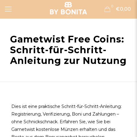
0
€0,00
Gametwist Free Coins:
Schritt-für-Schritt-
Anleitung zur Nutzung
Dies ist eine praktische Schritt-für-Schritt-Anleitung:
Registrierung, Verifizierung, Boni und Zahlungen –
ohne Schnickschnack. Erfahren Sie, wie Sie bei
Gametwist kostenlose Münzen erhalten und das