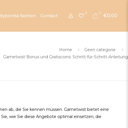
0
0
Bybonita fashion
Contact
€0,00
Home
Geen categorie
Gametwist Bonus und Gratiscoins: Schritt-für-Schritt-Anleitung
nen ab, die Sie kennen müssen. Gametwist bietet eine
 Sie, wie Sie diese Angebote optimal einsetzen, die