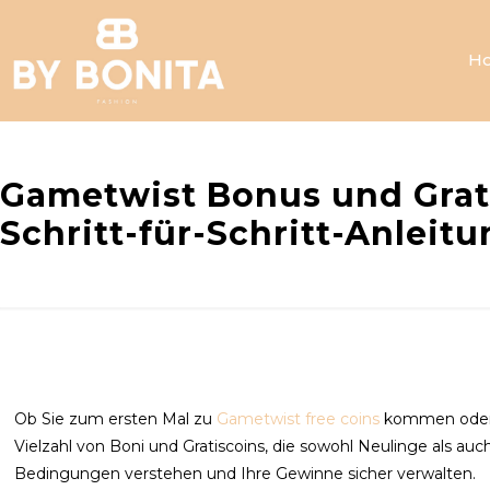
H
Gametwist Bonus und Grat
Schritt-für-Schritt-Anleit
Ob Sie zum ersten Mal zu
Gametwist free coins
kommen oder w
Vielzahl von Boni und Gratiscoins, die sowohl Neulinge als au
Bedingungen verstehen und Ihre Gewinne sicher verwalten.