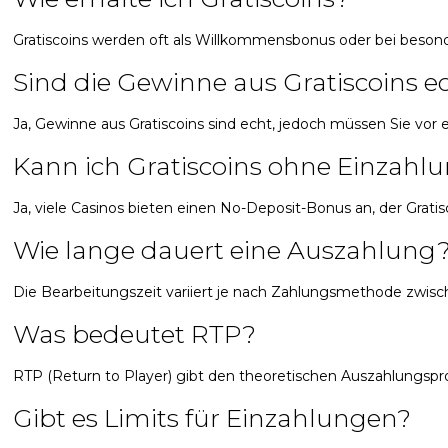
Gratiscoins werden oft als Willkommensbonus oder bei besond
Sind die Gewinne aus Gratiscoins e
Ja, Gewinne aus Gratiscoins sind echt, jedoch müssen Sie vor
Kann ich Gratiscoins ohne Einzahl
Ja, viele Casinos bieten einen No-Deposit-Bonus an, der Gra
Wie lange dauert eine Auszahlung
Die Bearbeitungszeit variiert je nach Zahlungsmethode zwisc
Was bedeutet RTP?
RTP (Return to Player) gibt den theoretischen Auszahlungsproze
Gibt es Limits für Einzahlungen?