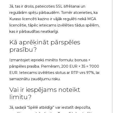
Jā, tas ir drošs, pateicoties SSL šifrēšanai un
regulārām spēļu pārbaudēm. Tomēr atcerieties, ka
Kuraso licencēti kazino ir vājāk regulēti nekā MGA
licencētie, tāpēc ieteicams izvēlēties tādus spēlēm,
kas ir pārbaudītas neatkarīgi.
Kā aprēķināt pārspēles
prasību?
Izmantojiet iepriekš minēto formulu: bonuss ×
pārspēles prasība. Piemēram, 200 EUR × 35 = 7000
EUR. Ieteicams izvēlēties slotus ar RTP virs 97%, lai
samazinātu zaudējumu risku.
Vai ir iespējams noteikt
limitu?
Jā, sadaļā “Spēlē atbildīgi” var iestatīt depozīta,