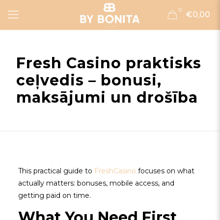
0
€0,00
Fresh Casino praktisks
ceļvedis – bonusi,
maksājumi un drošība
This practical guide to
FreshCasino
focuses on what
actually matters: bonuses, mobile access, and
getting paid on time.
What You Need First