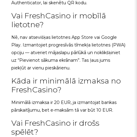
Authenticator, lai skenētu QR kodu.
Vai FreshCasino ir mobīlā
lietotne?
Nē, nav atsevišķas lietotnes App Store vai Google
Play. Izmantojiet progresīvās tīmekļa lietotnes (PWA)
opciju — atveriet mājaslapu pārlūkā un noklikšķiniet
uz “Pievienot sākuma ekrānam”. Tas ļaus jums
piekļūt ar vienu pieskārienu.
Kāda ir minimālā izmaksa no
FreshCasino?
Minimālā izmaksa ir 20 EUR, ja izmantojat bankas
pārskaitījumu, bet e-maksām tā var būt 10 EUR.
Vai FreshCasino ir drošs
spēlēt?