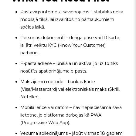
Pastāvīgs interneta savienojums – stabilāks nekā
mobilajā tīklā, lai izvairītos no pārtraukumiem
spēles laikā.
Personas dokumenti – derīga pase vai ID karte,
lai ātri veiktu KYC (Know Your Customer)
pārbaudi.
E-pasta adrese – unikāla un aktīva, jo uz to tiks
nosūtīts apstiprinājuma e-pasts.
Maksājumu metode – bankas karte
(Visa/Mastercard) vai elektroniskais maks (Skrill,
Neteller).
Mobilā ierīce vai dators – nav nepieciešama sava
lietotne, jo platforma darbojas kā PWA
(Progressive Web App).
Vecuma apliecinājums – jābūt vismaz 18 gadiem;