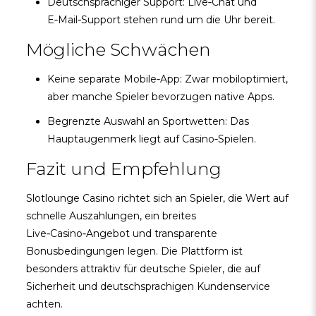
Deutschsprachiger Support: Live‑Chat und
E‑Mail‑Support stehen rund um die Uhr bereit.
Mögliche Schwächen
Keine separate Mobile‑App: Zwar mobiloptimiert,
aber manche Spieler bevorzugen native Apps.
Begrenzte Auswahl an Sportwetten: Das
Hauptaugenmerk liegt auf Casino‑Spielen.
Fazit und Empfehlung
Slotlounge Casino richtet sich an Spieler, die Wert auf
schnelle Auszahlungen, ein breites
Live‑Casino‑Angebot und transparente
Bonusbedingungen legen. Die Plattform ist
besonders attraktiv für deutsche Spieler, die auf
Sicherheit und deutschsprachigen Kundenservice
achten.