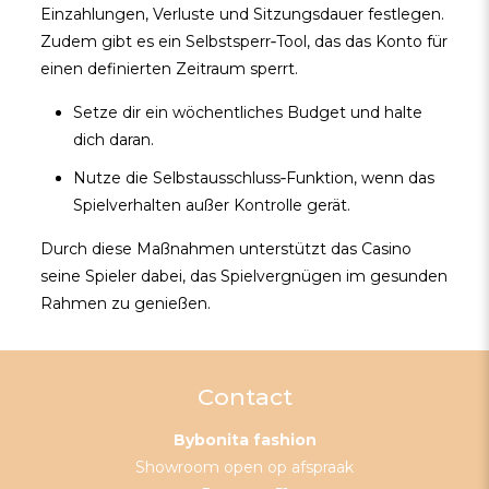
Einzahlungen, Verluste und Sitzungsdauer festlegen.
Zudem gibt es ein Selbstsperr‑Tool, das das Konto für
einen definierten Zeitraum sperrt.
Setze dir ein wöchentliches Budget und halte
dich daran.
Nutze die Selbstausschluss‑Funktion, wenn das
Spielverhalten außer Kontrolle gerät.
Durch diese Maßnahmen unterstützt das Casino
seine Spieler dabei, das Spielvergnügen im gesunden
Rahmen zu genießen.
Contact
Bybonita fashion
Showroom open op afspraak