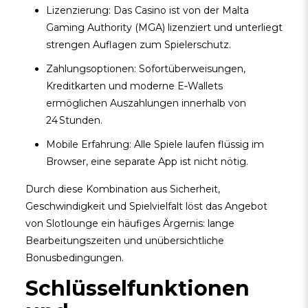
Lizenzierung: Das Casino ist von der Malta
Gaming Authority (MGA) lizenziert und unterliegt
strengen Auflagen zum Spielerschutz.
Zahlungsoptionen: Sofortüberweisungen,
Kreditkarten und moderne E‑Wallets
ermöglichen Auszahlungen innerhalb von
24 Stunden.
Mobile Erfahrung: Alle Spiele laufen flüssig im
Browser, eine separate App ist nicht nötig.
Durch diese Kombination aus Sicherheit,
Geschwindigkeit und Spielvielfalt löst das Angebot
von Slotlounge ein häufiges Ärgernis: lange
Bearbeitungszeiten und unübersichtliche
Bonusbedingungen.
Schlüssel­funktionen