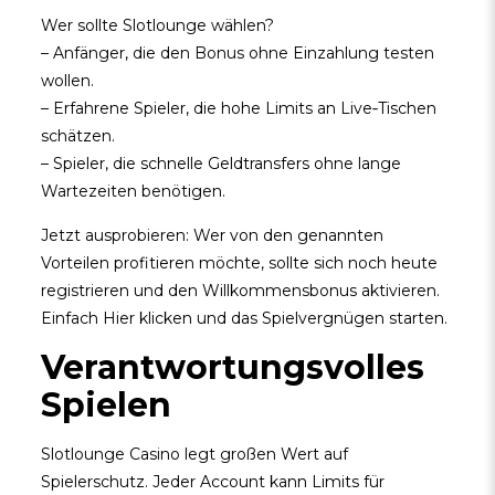
Wer sollte Slotlounge wählen?
– Anfänger, die den Bonus ohne Einzahlung testen
wollen.
– Erfahrene Spieler, die hohe Limits an Live‑Tischen
schätzen.
– Spieler, die schnelle Geldtransfers ohne lange
Wartezeiten benötigen.
Jetzt ausprobieren: Wer von den genannten
Vorteilen profitieren möchte, sollte sich noch heute
registrieren und den Willkommensbonus aktivieren.
Einfach Hier klicken und das Spielvergnügen starten.
Verantwortungsvolles
Spielen
Slotlounge Casino legt großen Wert auf
Spielerschutz. Jeder Account kann Limits für