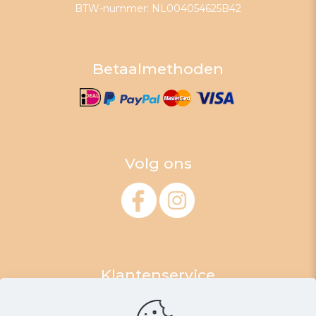
BTW-nummer: NL004054625B42
Betaalmethoden
Volg ons
Klantenservice
Algemene Voorwaarden