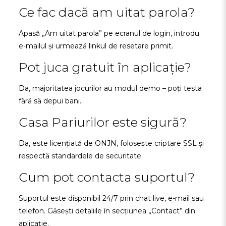
Ce fac dacă am uitat parola?
Apasă „Am uitat parola” pe ecranul de login, introdu
e-mailul și urmează linkul de resetare primit.
Pot juca gratuit în aplicație?
Da, majoritatea jocurilor au modul demo – poți testa
fără să depui bani.
Casa Pariurilor este sigură?
Da, este licențiată de ONJN, folosește criptare SSL și
respectă standardele de securitate.
Cum pot contacta suportul?
Suportul este disponibil 24/7 prin chat live, e-mail sau
telefon. Găsești detaliile în secțiunea „Contact” din
aplicație.