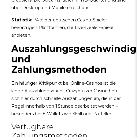
Croupiers. Die Streams laufen in HD‑Qualität und sind
über Desktop und Mobile erreichbar.
Statistik:
74 % der deutschen Casino‑Spieler
bevorzugen Plattformen, die Live‑Dealer‑Spiele
anbieten.
Auszahlungsgeschwindig
und
Zahlungsmethoden
Ein häufiger Kritikpunkt bei Online‑Casinos ist die
lange Auszahlungsdauer. Crazybuzzer Casino hebt
sich hier durch schnelle Auszahlungen ab, die in der
Regel innerhalb von 1 Stunde bearbeitet werden –
besonders bei E‑Wallets wie Skrill oder Neteller.
Verfügbare
Zahlungsmethoden