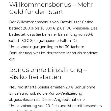
Willkommensbonus – Mehr
Geld für den Start
Der Willkommensbonus von Crazybuzzer Casino
beträgt 200 % bis zu 500 €, plus 100 Freispiele. Das
bedeutet, dass Sie bei einer Einzahlung von 50 €
sofort 150 € Spielguthaben erhalten. Die
Umsatzbedingungen liegen bei 30‑fachem
Bonusbetrag, was im deutschen Markt als moderat
gilt.
Bonus ohne Einzahlung –
Risiko‑frei starten
Neu registrierte Spieler erhalten 20 € Bonus ohne
Einzahlung, sobald die Konto‑Verifizierung
abgeschlossen ist. Dieses Angebot hat eine
Umsatzbindung von 20‑fach und ist damit besonders