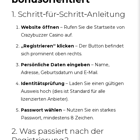
1. Schritt‑für‑Schritt‑Anleitung
Website öffnen
– Rufen Sie die Startseite von
Crazybuzzer Casino auf.
„Registrieren“ klicken
– Der Button befindet
sich prominent oben rechts.
Persönliche Daten eingeben
– Name,
Adresse, Geburtsdatum und E‑Mail.
Identitätsprüfung
– Laden Sie einen gültigen
Ausweis hoch (dies ist Standard für alle
lizenzierten Anbieter).
Passwort wählen
– Nutzen Sie ein starkes
Passwort, mindestens 8 Zeichen.
2. Was passiert nach der