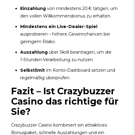
Einzahlung
von mindestens 20 € tätigen, um
den vollen Willkommensbonus zu erhalten.
Mindestens ein Live‑Dealer‑Spiel
ausprobieren – höhere Gewinnchancen bei
geringem Risiko.
Auszahlung
über Skrill beantragen, um die
1‑Stunden‑Verarbeitung zu nutzen.
Selbstlimit
im Konto‑Dashboard setzen und
regelmäßig überprüfen.
Fazit – Ist Crazybuzzer
Casino das richtige für
Sie?
Crazybuzzer Casino kombiniert ein attraktives
Bonuspaket, schnelle Auszahlungen und ein