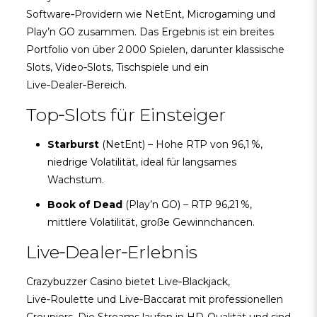
Software‑Providern wie NetEnt, Microgaming und
Play’n GO zusammen. Das Ergebnis ist ein breites
Portfolio von über 2 000 Spielen, darunter klassische
Slots, Video‑Slots, Tischspiele und ein
Live‑Dealer‑Bereich.
Top‑Slots für Einsteiger
Starburst
(NetEnt) – Hohe RTP von 96,1 %,
niedrige Volatilität, ideal für langsames
Wachstum.
Book of Dead
(Play’n GO) – RTP 96,21 %,
mittlere Volatilität, große Gewinnchancen.
Live‑Dealer‑Erlebnis
Crazybuzzer Casino bietet Live‑Blackjack,
Live‑Roulette und Live‑Baccarat mit professionellen