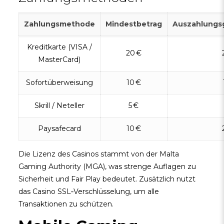
Zahlungsmethode
Mindestbetrag
Auszahlungs
Kreditkarte (VISA /
20 €
MasterCard)
Sofortüberweisung
10 €
Skrill / Neteller
5 €
Paysafecard
10 €
Die Lizenz des Casinos stammt von der Malta
Gaming Authority (MGA), was strenge Auflagen zu
Sicherheit und Fair Play bedeutet. Zusätzlich nutzt
das Casino SSL‑Verschlüsselung, um alle
Transaktionen zu schützen.