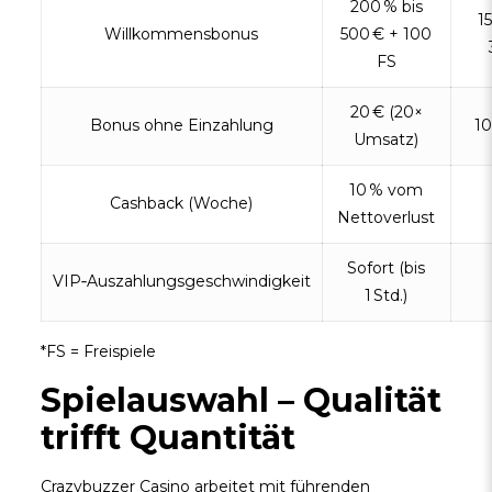
200 % bis
1
Willkommensbonus
500 € + 100
FS
20 € (20×
Bonus ohne Einzahlung
10
Umsatz)
10 % vom
Cashback (Woche)
Nettoverlust
Sofort (bis
VIP‑Auszahlungsgeschwindigkeit
1 Std.)
*FS = Freispiele
Spielauswahl – Qualität
trifft Quantität
Crazybuzzer Casino arbeitet mit führenden