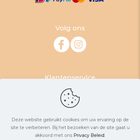
Volg ons
Klantenservice
Algemene Voorwaarden
Retourneren
Levertijd & Verzendkosten
Garantie & Klachten
Deze website gebruikt cookies om uw ervaring op de
Privacyverklaring
site te verbeteren. Bij het bezoeken van de site gaat u
akkoord met ons
Privacy Beleid
.