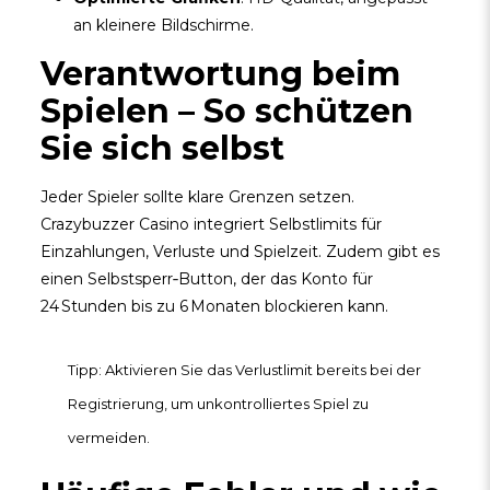
an kleinere Bildschirme.
Verantwortung beim
Spielen – So schützen
Sie sich selbst
Jeder Spieler sollte klare Grenzen setzen.
Crazybuzzer Casino integriert Selbstlimits für
Einzahlungen, Verluste und Spielzeit. Zudem gibt es
einen Selbstsperr‑Button, der das Konto für
24 Stunden bis zu 6 Monaten blockieren kann.
Tipp: Aktivieren Sie das Verlustlimit bereits bei der
Registrierung, um unkontrolliertes Spiel zu
vermeiden.