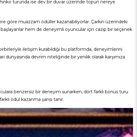
achinko turunda ise dev bir duvar üzerinde topun nereye
ere göre muazzam ödüller kazanabiliyorlar. Çarkın üzerindeki
i başlayanlar hem de deneyimli oyuncular için cazip bir seçenek
birleriyle iletişim kurabildiği bu platformda, deneyimlerini
rı dünyasında devrim niteliğinde bir yenilik olarak karşımıza
nculara benzersiz bir deneyim sunarken, dört farklı bonus turu
arklı ödül kazanma şansı tanır.