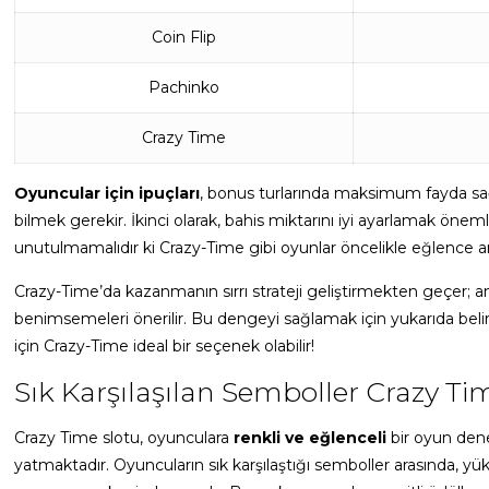
Coin Flip
Pachinko
Crazy Time
Oyuncular için ipuçları
, bonus turlarında maksimum fayda sağl
bilmek gerekir. İkinci olarak, bahis miktarını iyi ayarlamak önem
unutulmamalıdır ki Crazy-Time gibi oyunlar öncelikle eğlence a
Crazy-Time’da kazanmanın sırrı strateji geliştirmekten geçer; 
benimsemeleri önerilir. Bu dengeyi sağlamak için yukarıda belirt
için Crazy-Time ideal bir seçenek olabilir!
Sık Karşılaşılan Semboller Crazy T
Crazy Time slotu, oyunculara
renkli ve eğlenceli
bir oyun dene
yatmaktadır. Oyuncuların sık karşılaştığı semboller arasında, yü