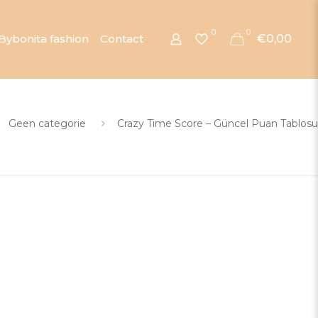
0
0
Bybonita fashion
Contact
€0,00
Geen categorie
Crazy Time Score – Güncel Puan Tablosu