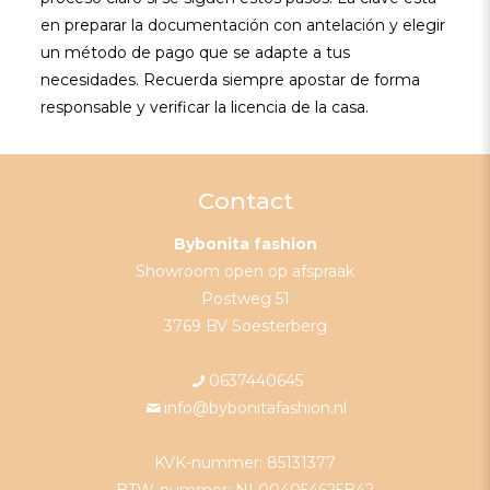
en preparar la documentación con antelación y elegir
un método de pago que se adapte a tus
necesidades. Recuerda siempre apostar de forma
responsable y verificar la licencia de la casa.
Contact
Bybonita fashion
Showroom open op afspraak
Postweg 51
3769 BV Soesterberg
0637440645
info@bybonitafashion.nl
KVK-nummer: 85131377