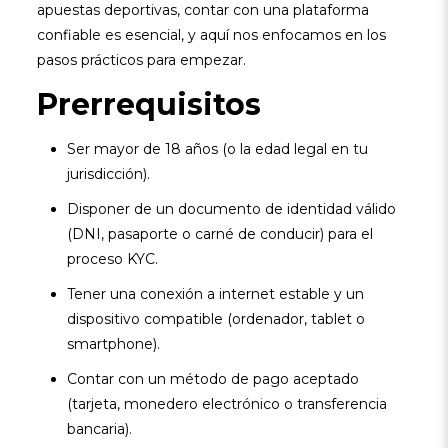
apuestas deportivas, contar con una plataforma
confiable es esencial, y aquí nos enfocamos en los
pasos prácticos para empezar.
Prerrequisitos
Ser mayor de 18 años (o la edad legal en tu
jurisdicción).
Disponer de un documento de identidad válido
(DNI, pasaporte o carné de conducir) para el
proceso KYC.
Tener una conexión a internet estable y un
dispositivo compatible (ordenador, tablet o
smartphone).
Contar con un método de pago aceptado
(tarjeta, monedero electrónico o transferencia
bancaria).