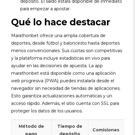
depósito. El saldo estará disponible de inmediato
para empezar a apostar.
Qué lo hace destacar
Marathonbet ofrece una amplia cobertura de
deportes, desde fútbol y baloncesto hasta deportes
menos convencionales. Sus cuotas son competitivas
y la plataforma incluye estadísticas en vivo para
ayudar en las decisiones de apuesta. La app
marathonbet está disponible como una aplicación
web progresiva (PWA); puedes instalarla desde el
navegador sin necesidad de tiendas de aplicaciones.
Esto garantiza actualizaciones automáticas y un
acceso rápido. Además, el sitio cuenta con SSL para
proteger los datos de los usuarios.
Método de
Tiempo de
Comisiones
pago
depósito