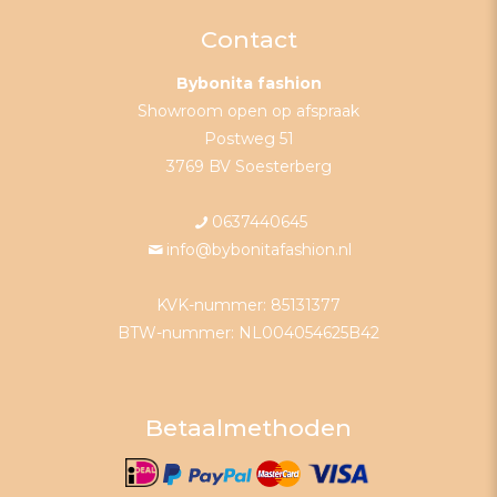
Contact
Bybonita fashion
Showroom open op afspraak
Postweg 51
3769 BV Soesterberg
0637440645
info@bybonitafashion.nl
KVK-nummer: 85131377
BTW-nummer: NL004054625B42
Betaalmethoden