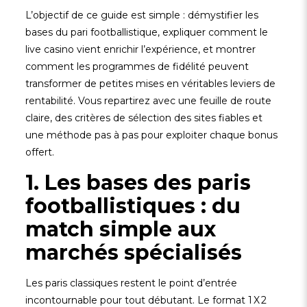
L’objectif de ce guide est simple : démystifier les
bases du pari footballistique, expliquer comment le
live casino vient enrichir l’expérience, et montrer
comment les programmes de fidélité peuvent
transformer de petites mises en véritables leviers de
rentabilité. Vous repartirez avec une feuille de route
claire, des critères de sélection des sites fiables et
une méthode pas à pas pour exploiter chaque bonus
offert.
1. Les bases des paris
footballistiques : du
match simple aux
marchés spécialisés
Les paris classiques restent le point d’entrée
incontournable pour tout débutant. Le format 1 X 2