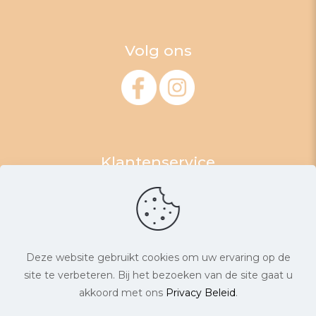
Volg ons
Klantenservice
Algemene Voorwaarden
Retourneren
Levertijd & Verzendkosten
Garantie & Klachten
Deze website gebruikt cookies om uw ervaring op de
Privacyverklaring
site te verbeteren. Bij het bezoeken van de site gaat u
akkoord met ons
Privacy Beleid
.