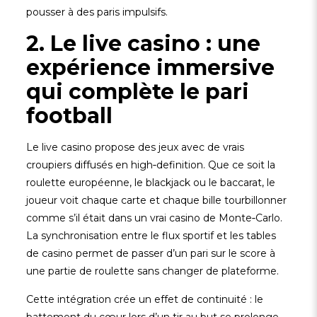
pousser à des paris impulsifs.
2. Le live casino : une
expérience immersive
qui complète le pari
football
Le live casino propose des jeux avec de vrais
croupiers diffusés en high‑definition. Que ce soit la
roulette européenne, le blackjack ou le baccarat, le
joueur voit chaque carte et chaque bille tourbillonner
comme s’il était dans un vrai casino de Monte‑Carlo.
La synchronisation entre le flux sportif et les tables
de casino permet de passer d’un pari sur le score à
une partie de roulette sans changer de plateforme.
Cette intégration crée un effet de continuité : le