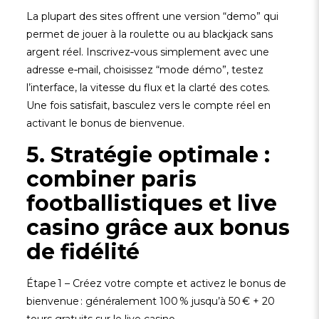
La plupart des sites offrent une version “demo” qui
permet de jouer à la roulette ou au blackjack sans
argent réel. Inscrivez‑vous simplement avec une
adresse e‑mail, choisissez “mode démo”, testez
l’interface, la vitesse du flux et la clarté des cotes.
Une fois satisfait, basculez vers le compte réel en
activant le bonus de bienvenue.
5. Stratégie optimale :
combiner paris
footballistiques et live
casino grâce aux bonus
de fidélité
Étape 1 – Créez votre compte et activez le bonus de
bienvenue : généralement 100 % jusqu’à 50 € + 20