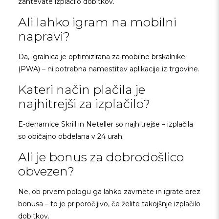
zahtevate izplačilo dobitkov.
Ali lahko igram na mobilni
napravi?
Da, igralnica je optimizirana za mobilne brskalnike
(PWA) – ni potrebna namestitev aplikacije iz trgovine.
Kateri način plačila je
najhitrejši za izplačilo?
E-denarnice Skrill in Neteller so najhitrejše – izplačila
so običajno obdelana v 24 urah.
Ali je bonus za dobrodošlico
obvezen?
Ne, ob prvem pologu ga lahko zavrnete in igrate brez
bonusa – to je priporočljivo, če želite takojšnje izplačilo
dobitkov.