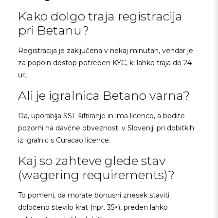
Kako dolgo traja registracija
pri Betanu?
Registracija je zaključena v nekaj minutah, vendar je
za popoln dostop potreben KYC, ki lahko traja do 24
ur.
Ali je igralnica Betano varna?
Da, uporablja SSL šifriranje in ima licenco, a bodite
pozorni na davčne obveznosti v Sloveniji pri dobitkih
iz igralnic s Curacao licence.
Kaj so zahteve glede stav
(wagering requirements)?
To pomeni, da morate bonusni znesek staviti
določeno število krat (npr. 35×), preden lahko