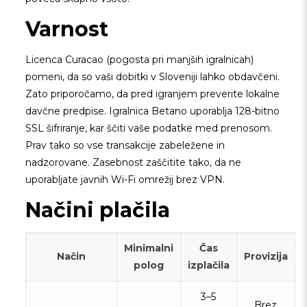
Varnost
Licenca Curacao (pogosta pri manjših igralnicah)
pomeni, da so vaši dobitki v Sloveniji lahko obdavčeni.
Zato priporočamo, da pred igranjem preverite lokalne
davčne predpise. Igralnica Betano uporablja 128-bitno
SSL šifriranje, kar ščiti vaše podatke med prenosom.
Prav tako so vse transakcije zabeležene in
nadzorovane. Zasebnost zaščitite tako, da ne
uporabljate javnih Wi-Fi omrežij brez VPN.
Načini plačila
Minimalni
Čas
Način
Provizija
polog
izplačila
3–5
Brez