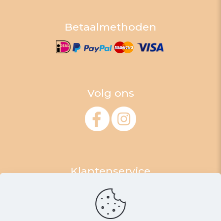
Betaalmethoden
Volg ons
Klantenservice
Algemene Voorwaarden
Retourneren
Levertijd & Verzendkosten