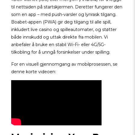
til nettsiden på startskjermen. Deretter fungerer den
som en app – med push-varsler og lynrask tilgang.
Boabet-appen (PWA) gir deg tilgang til alle spill,
inkludert live casino og spilleautomater, og støtter
både innskudd og uttak direkte fra mobilen. Vi
anbefaler å bruke en stabil Wi-Fi- eller 4G/5G-
tilkobling for å unngå forsinkelser under spilling.
For en visuell gjennomgang av mobilprosessen, se
denne korte videoen: