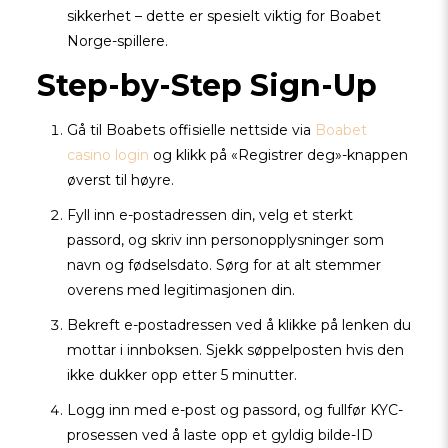
sikkerhet – dette er spesielt viktig for Boabet
Norge-spillere.
Step-by-Step Sign-Up
Gå til Boabets offisielle nettside via
Boabet
casino login
og klikk på «Registrer deg»-knappen
øverst til høyre.
Fyll inn e-postadressen din, velg et sterkt
passord, og skriv inn personopplysninger som
navn og fødselsdato. Sørg for at alt stemmer
overens med legitimasjonen din.
Bekreft e-postadressen ved å klikke på lenken du
mottar i innboksen. Sjekk søppelposten hvis den
ikke dukker opp etter 5 minutter.
Logg inn med e-post og passord, og fullfør KYC-
prosessen ved å laste opp et gyldig bilde-ID