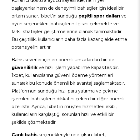
Kullanıcı dostu arayüzü sayesinde, hem yeni
başlayanlar hem de deneyimli bahisçiler için ideal bir
ortam sunar. 1xbet’in sunduğu
çeşitli spor dalları
ve
oyun seçenekleri, bahisçilerin ilgisini çekmekte ve
farklı stratejiler geliştirmelerine olanak tanımaktadır.
Bu çeşitlilik, kullanıcıların daha fazla kazanç elde etme
potansiyelini artırır.
Bahis severler için en önemli unsurlardan biri de
güvenilirlik
ve hızlı işlem yapabilme kapasitesidir.
1xbet, kullanıcılarına güvenli ödeme yöntemleri
sunarak bu konuda önemli bir avantaj sağlamaktadır.
Platformun sunduğu hızlı para yatırma ve çekme
işlemleri, bahisçilerin dikkatini çeken bir diğer önemli
özelliktir. Ayrıca, 1xbet’in müşteri hizmetleri ekibi,
kullanıcıların karşılaştığı sorunları hızlı ve etkili bir
şekilde çözmektedir.
Canlı bahis
seçenekleriyle öne çıkan 1xbet,