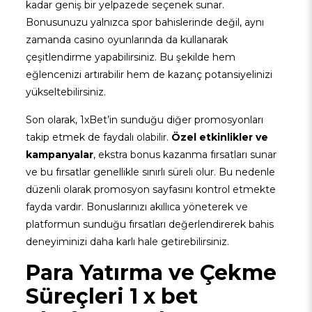
kadar geniş bir yelpazede seçenek sunar.
Bonusunuzu yalnızca spor bahislerinde değil, aynı
zamanda casino oyunlarında da kullanarak
çeşitlendirme yapabilirsiniz. Bu şekilde hem
eğlencenizi artırabilir hem de kazanç potansiyelinizi
yükseltebilirsiniz.
Son olarak, 1xBet’in sunduğu diğer promosyonları
takip etmek de faydalı olabilir.
Özel etkinlikler ve
kampanyalar
, ekstra bonus kazanma fırsatları sunar
ve bu fırsatlar genellikle sınırlı süreli olur. Bu nedenle
düzenli olarak promosyon sayfasını kontrol etmekte
fayda vardır. Bonuslarınızı akıllıca yöneterek ve
platformun sunduğu fırsatları değerlendirerek bahis
deneyiminizi daha karlı hale getirebilirsiniz.
Para Yatırma ve Çekme
Süreçleri 1 x bet