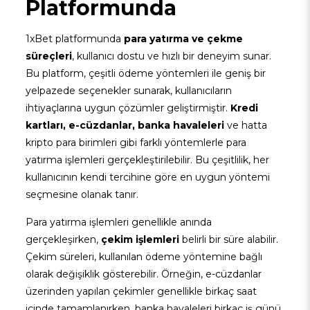
Platformunda
1xBet platformunda
para yatırma ve çekme
süreçleri
, kullanıcı dostu ve hızlı bir deneyim sunar.
Bu platform, çeşitli ödeme yöntemleri ile geniş bir
yelpazede seçenekler sunarak, kullanıcıların
ihtiyaçlarına uygun çözümler geliştirmiştir.
Kredi
kartları, e-cüzdanlar, banka havaleleri
ve hatta
kripto para birimleri gibi farklı yöntemlerle para
yatırma işlemleri gerçekleştirilebilir. Bu çeşitlilik, her
kullanıcının kendi tercihine göre en uygun yöntemi
seçmesine olanak tanır.
Para yatırma işlemleri genellikle anında
gerçekleşirken,
çekim işlemleri
belirli bir süre alabilir.
Çekim süreleri, kullanılan ödeme yöntemine bağlı
olarak değişiklik gösterebilir. Örneğin, e-cüzdanlar
üzerinden yapılan çekimler genellikle birkaç saat
içinde tamamlanırken, banka havaleleri birkaç iş günü