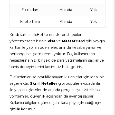
E-cüzdan
Anında
Yok
Kripto Para
Anında
Yok
Kredi kartları, 1xBet’te en sık tercih edilen
yöntemlerden biridir.
Visa
ve
MasterCard
gibi yaygın
kartlar ile yapılan ödemeler, anında hesaba yansır ve
herhangi bir işlem ücreti yoktur. Bu, kullanıcıların
hesaplarına hızlı bir şekilde para yatırmalarını sağlar ve
bahis deneyimlerini kesintisiz hale getirir.
E-cüzdanlar ise pratiklik arayan kullanıcılar için ideal bir
seçenektir.
Skrill
,
Neteller
gibi popüler e-cüzdanlar
ile yapılan işlemler de anında gerçekleşir. Üstelik bu
yöntemler, güvenlik açısından da avantaj sağlar.
Kullanıcı bilgileri üçüncü şahıslarla paylaşılmadığı için
gizlilik korunur.