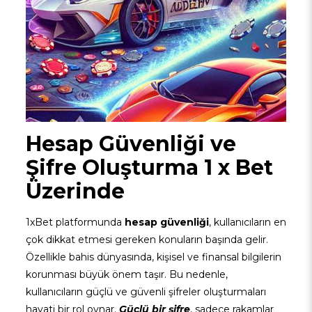
Hesap Güvenliği ve
Şifre Oluşturma 1 x Bet
Üzerinde
1xBet platformunda
hesap güvenliği
, kullanıcıların en
çok dikkat etmesi gereken konuların başında gelir.
Özellikle bahis dünyasında, kişisel ve finansal bilgilerin
korunması büyük önem taşır. Bu nedenle,
kullanıcıların güçlü ve güvenli şifreler oluşturmaları
hayati bir rol oynar.
Güçlü bir şifre
, sadece rakamlar