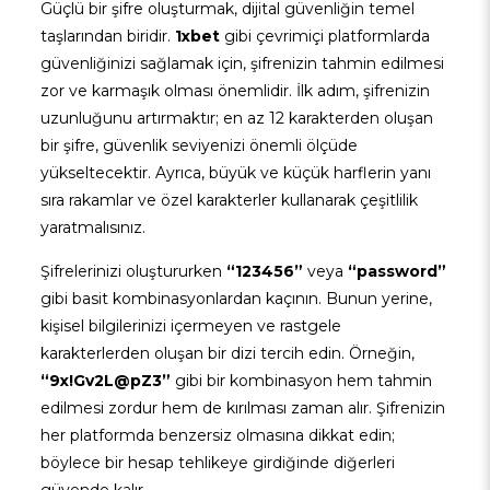
Güçlü bir şifre oluşturmak, dijital güvenliğin temel
taşlarından biridir.
1xbet
gibi çevrimiçi platformlarda
güvenliğinizi sağlamak için, şifrenizin tahmin edilmesi
zor ve karmaşık olması önemlidir. İlk adım, şifrenizin
uzunluğunu artırmaktır; en az 12 karakterden oluşan
bir şifre, güvenlik seviyenizi önemli ölçüde
yükseltecektir. Ayrıca, büyük ve küçük harflerin yanı
sıra rakamlar ve özel karakterler kullanarak çeşitlilik
yaratmalısınız.
Şifrelerinizi oluştururken
“123456”
veya
“password”
gibi basit kombinasyonlardan kaçının. Bunun yerine,
kişisel bilgilerinizi içermeyen ve rastgele
karakterlerden oluşan bir dizi tercih edin. Örneğin,
“9x!Gv2L@pZ3”
gibi bir kombinasyon hem tahmin
edilmesi zordur hem de kırılması zaman alır. Şifrenizin
her platformda benzersiz olmasına dikkat edin;
böylece bir hesap tehlikeye girdiğinde diğerleri