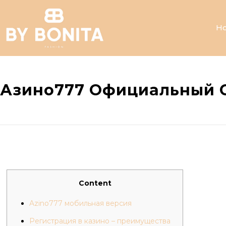
H
Азино777 Официальный С
Content
Azino777 мобильная версия
Регистрация в казино – преимущества