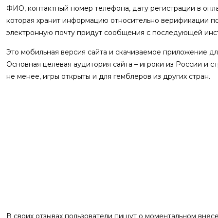
ФИО, контактный номер телефона, дату регистрации в онлай
которая хранит информацию относительно верификации пол
электронную почту придут сообщения с последующей инс
Это мобильная версия сайта и скачиваемое приложение дл
Основная целевая аудитория сайта – игроки из России и ст
не менее, игры открыты и для гемблеров из других стран.
В своих отзывах пользователи пишут о моментальном внесе