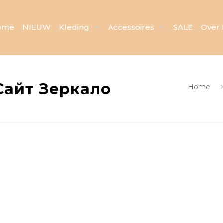
ome
NIEUW
Kleding
Accessoires
SALE
Over 
айт Зеркало
Home