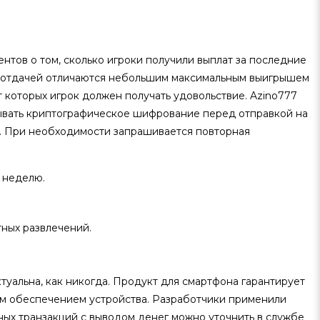
нтов о том, сколько игроки получили выплат за последние
кой отдачей отличаются небольшим максимальным выигрышем
 которых игрок должен получать удовольствие. Azino777
ывать криптографическое шифрование перед отправкой на
ы. При необходимости запрашивается повторная
в неделю.
тных развлечений.
туальна, как никогда. Продукт для смартфона гарантирует
ым обеспечением устройства. Разработчики применили
ых транзакций с выводом денег можно уточнить в службе