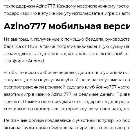
техподдержки Azino777. Каждому новоиспеченному гостю 
подарок можно в эту же минуту использовать в игре с нас
Azino777 мобильная верс
На выигрыши, полученные с помощью бездепа, руководств
баланса от RUB, а также потратив эквивалентную сумму на
незамедлительно доступны для вывода на электронный кош
платформе Android.
Чтобы не искать рабочее зеркало, достаточно установить
получает доступ к услугам клуба. Игроки часто упоминаю
распространенной рекламой сделало клуб Азино777 настол
азартных игр в казино Azino 777 на реальные деньги. Пр
презент. Помимо него предлагаются подарки на день рожд
специалистов поддержки, которые круглосуточно находятс
Рекламные ролики создавались с участием популярных рос
активная аудитория геймеров расширилась в несколько ра