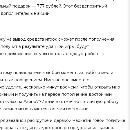
льный подарок — 777 рублей. Этот бездепозитный
я дополнительные акции.
ку на вывод средств игрок сможет после пополнения
получит в результате удачной игры, будут
е приложение актуально только для устройств на
этому пользователь в любой момент, из любого места
озитным поощрением. Именно оно вместе с
но уделить несколько минут времени, чтобы открыть мир
ложений и получить на первое пополнение достойный
 отзывах на Азино777 казино отмечают отличную работу
 казино используются гостями постоянно.
аря звездной раскрутке и дерзкой маркетинговой политике
ерсональные данные, которые он предоставил казино.