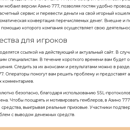
и мобаил версии Азино 777, позволяя гостям удобно провод
асчетный сервис и перевести деньги на свой игорный кошеле
томатическая конвертация перечисляемых денег. Внешне и по
 с помощью которого компания осуществляет свою деятельнос
ества для игроков
 поделятся ссылкой на действующий и актуальный сайт. В слу
шим специалистам. В течение короткого времени вам будет 
ния. Следить за их анонсами и результатами можно в раздел
77. Операторы помогут вам решить проблему и предоставят 
х комментариев.
олютно безопасно, благодаря использованию SSL-протоколо
ена. Чтобы поощрять и мотивировать гемблеров, в Азино 77
 средства, выигрывая реальные призовые. Участники подтв
облем с выводом денежных средств.