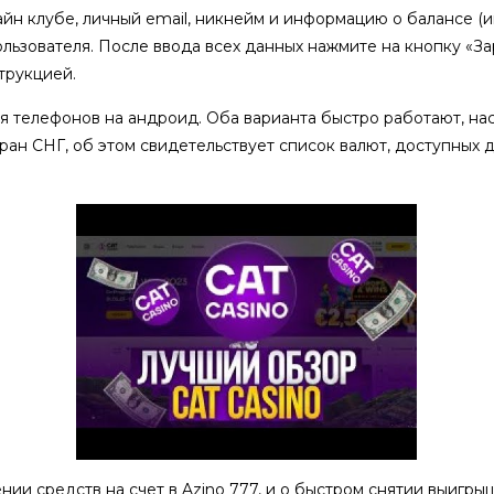
н клубе, личный email, никнейм и информацию о балансе (иг
ьзователя. После ввода всех данных нажмите на кнопку «За
трукцией.
я телефонов на андроид. Оба варианта быстро работают, на
ран СНГ, об этом свидетельствует список валют, доступных д
нии средств на счет в Azino 777, и о быстром снятии выигр